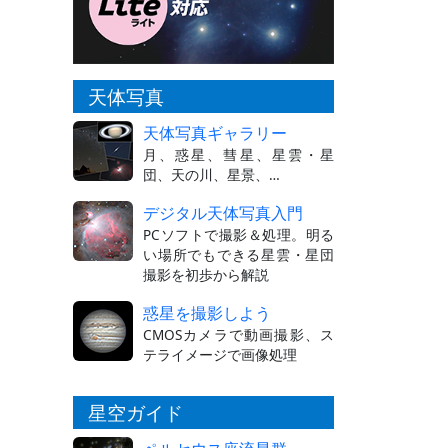
天体写真
天体写真ギャラリー
月、惑星、彗星、星雲・星
団、天の川、星景、…
デジタル天体写真入門
PCソフトで撮影＆処理。明る
い場所でもできる星雲・星団
撮影を初歩から解説
惑星を撮影しよう
CMOSカメラで動画撮影、ス
テライメージで画像処理
星空ガイド