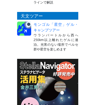
ラインで解説
天文ツアー
モンゴル「星空」ゲル・
キャンプツアー
ウランバートルから西へ
250km以上離れたゲルに連
泊。光害のない場所でペルセ
群や星空を楽しめます