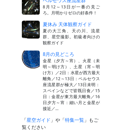
ペルセウス座流星群
8月12～13日が一番の見ご
ろ。月明かりゼロの好条件！
夏休み 天体観察ガイド
夏の大三角、天の川、流星
群、星空撮影。初級者向けの
観察ガイド
8月の見どころ
金星（夕方～宵）、火星（未
明～明け方）、土星（宵～明
け方）／2日：水星が西方最大
離角／12～13日：ペルセウス
座流星群が極大／13日未明：
スペインなどで皆既日食／15
日：金星が東方最大離角／16
日夕方～宵：細い月と金星が
接近／…
「
星空ガイド
」や「
特集一覧
」もご
覧ください