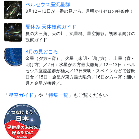
ペルセウス座流星群
8月12～13日が一番の見ごろ。月明かりゼロの好条件！
夏休み 天体観察ガイド
夏の大三角、天の川、流星群、星空撮影。初級者向けの
観察ガイド
8月の見どころ
金星（夕方～宵）、火星（未明～明け方）、土星（宵～
明け方）／2日：水星が西方最大離角／12～13日：ペル
セウス座流星群が極大／13日未明：スペインなどで皆既
日食／15日：金星が東方最大離角／16日夕方～宵：細い
月と金星が接近／…
「
星空ガイド
」や「
特集一覧
」もご覧ください