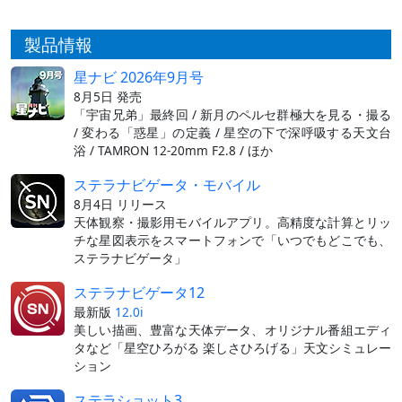
製品情報
星ナビ 2026年9月号
8月5日 発売
「宇宙兄弟」最終回 / 新月のペルセ群極大を見る・撮る
/ 変わる「惑星」の定義 / 星空の下で深呼吸する天文台
浴 / TAMRON 12-20mm F2.8 / ほか
ステラナビゲータ・モバイル
8月4日 リリース
天体観察・撮影用モバイルアプリ。高精度な計算とリッ
チな星図表示をスマートフォンで「いつでもどこでも、
ステラナビゲータ」
ステラナビゲータ12
最新版
12.0i
美しい描画、豊富な天体データ、オリジナル番組エディ
タなど「星空ひろがる 楽しさひろげる」天文シミュレー
ション
ステラショット3