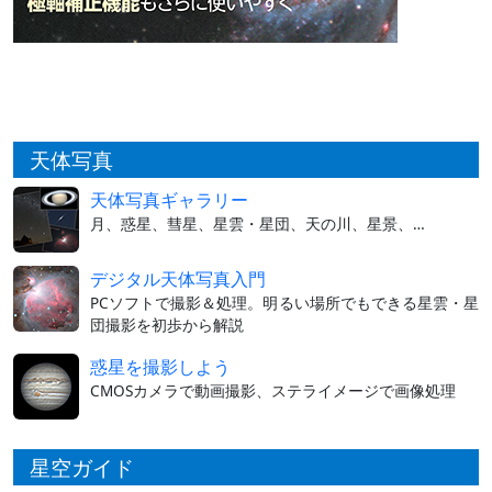
天体写真
天体写真ギャラリー
月、惑星、彗星、星雲・星団、天の川、星景、…
デジタル天体写真入門
PCソフトで撮影＆処理。明るい場所でもできる星雲・星
団撮影を初歩から解説
惑星を撮影しよう
CMOSカメラで動画撮影、ステライメージで画像処理
星空ガイド