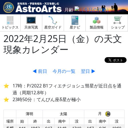
月齢
トピックス
天体写真
星空ガイド
星ナビ
製品情報
ショップ
2022年2月25日（金）の天文
現象カレンダー
◀ 前日
今月の一覧
翌日 ▶
17時：P/2022 B1フィエチジョシュ彗星が近日点を通
過（周期12.8年）
23時50分：てんびん座δ星が極小
月
薄明
太陽
場所
始
終
出
南中
没
出
南中
没