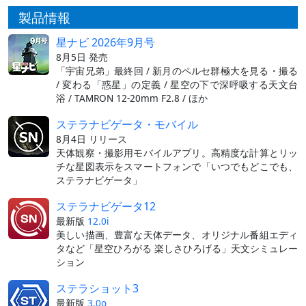
製品情報
星ナビ 2026年9月号
8月5日 発売
「宇宙兄弟」最終回 / 新月のペルセ群極大を見る・撮る
/ 変わる「惑星」の定義 / 星空の下で深呼吸する天文台
浴 / TAMRON 12-20mm F2.8 / ほか
ステラナビゲータ・モバイル
8月4日 リリース
天体観察・撮影用モバイルアプリ。高精度な計算とリッ
チな星図表示をスマートフォンで「いつでもどこでも、
ステラナビゲータ」
ステラナビゲータ12
最新版
12.0i
美しい描画、豊富な天体データ、オリジナル番組エディ
タなど「星空ひろがる 楽しさひろげる」天文シミュレー
ション
ステラショット3
最新版
3.0o