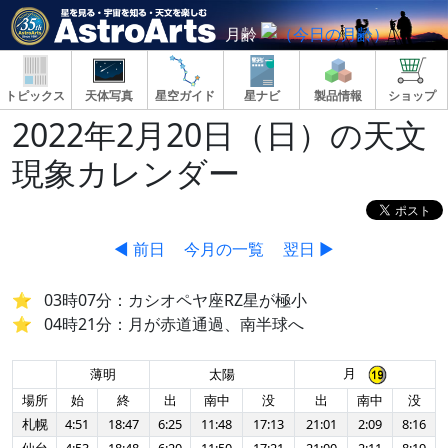
月齢
トピックス
天体写真
星空ガイド
星ナビ
製品情報
ショップ
2022年2月20日（日）の天文
現象カレンダー
◀ 前日
今月の一覧
翌日 ▶
03時07分：カシオペヤ座RZ星が極小
04時21分：月が赤道通過、南半球へ
月
薄明
太陽
場所
始
終
出
南中
没
出
南中
没
札幌
4:51
18:47
6:25
11:48
17:13
21:01
2:09
8:16