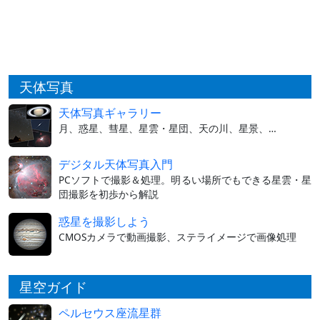
天体写真
天体写真ギャラリー
月、惑星、彗星、星雲・星団、天の川、星景、…
デジタル天体写真入門
PCソフトで撮影＆処理。明るい場所でもできる星雲・星
団撮影を初歩から解説
惑星を撮影しよう
CMOSカメラで動画撮影、ステライメージで画像処理
星空ガイド
ペルセウス座流星群