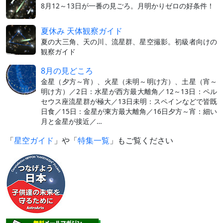
8月12～13日が一番の見ごろ。月明かりゼロの好条件！
夏休み 天体観察ガイド
夏の大三角、天の川、流星群、星空撮影。初級者向けの
観察ガイド
8月の見どころ
金星（夕方～宵）、火星（未明～明け方）、土星（宵～
明け方）／2日：水星が西方最大離角／12～13日：ペル
セウス座流星群が極大／13日未明：スペインなどで皆既
日食／15日：金星が東方最大離角／16日夕方～宵：細い
月と金星が接近／…
「
星空ガイド
」や「
特集一覧
」もご覧ください