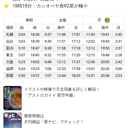
18時18分：カシオペヤ座RZ星が極小
月
薄明
太陽
場所
始
終
出
南中
没
出
南中
没
札幌
5:03
18:36
6:37
11:49
17:01
11:43
19:41
2:45
仙台
5:03
18:39
6:30
11:51
17:12
12:02
19:43
2:31
新潟
5:10
18:47
6:38
11:58
17:18
12:12
19:50
2:37
東京
5:07
18:45
6:32
11:55
17:20
12:15
19:48
2:28
大阪
5:23
19:02
6:48
12:12
17:37
12:36
20:05
2:42
福岡
5:43
19:23
7:06
12:33
17:59
13:01
20:26
3:00
那覇
5:50
19:37
7:07
12:44
18:20
13:31
20:38
2:53
イラストや映像で天文現象を詳しく解説！
「アストロガイド 星空年鑑」
最新情報は
月刊雑誌「星ナビ」でチェック！