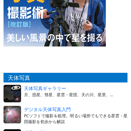
天体写真
天体写真ギャラリー
月、惑星、彗星、星雲・星団、天の川、星景、…
デジタル天体写真入門
PCソフトで撮影＆処理。明るい場所でもできる星雲・星
団撮影を初歩から解説