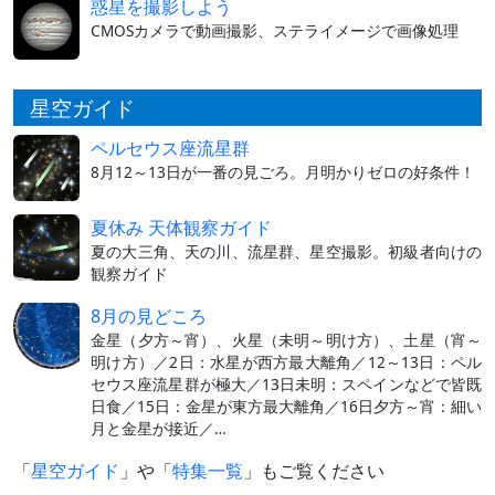
惑星を撮影しよう
CMOSカメラで動画撮影、ステライメージで画像処理
星空ガイド
ペルセウス座流星群
8月12～13日が一番の見ごろ。月明かりゼロの好条件！
夏休み 天体観察ガイド
夏の大三角、天の川、流星群、星空撮影。初級者向けの
観察ガイド
8月の見どころ
金星（夕方～宵）、火星（未明～明け方）、土星（宵～
明け方）／2日：水星が西方最大離角／12～13日：ペル
セウス座流星群が極大／13日未明：スペインなどで皆既
日食／15日：金星が東方最大離角／16日夕方～宵：細い
月と金星が接近／…
「
星空ガイド
」や「
特集一覧
」もご覧ください