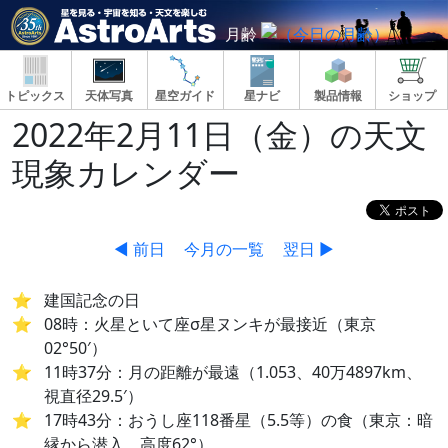
月齢
トピックス
天体写真
星空ガイド
星ナビ
製品情報
ショップ
2022年2月11日（金）の天文
現象カレンダー
◀ 前日
今月の一覧
翌日 ▶
建国記念の日
08時：火星といて座σ星ヌンキが最接近（東京
02°50′）
11時37分：月の距離が最遠（1.053、40万4897km、
視直径29.5′）
17時43分：おうし座118番星（5.5等）の食（東京：暗
縁から潜入、高度62°）