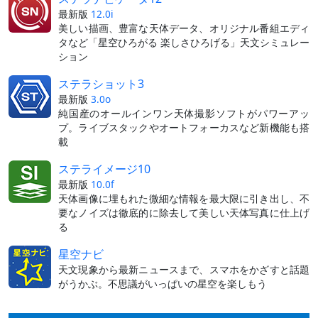
最新版
12.0i
美しい描画、豊富な天体データ、オリジナル番組エディ
タなど「星空ひろがる 楽しさひろげる」天文シミュレー
ション
ステラショット3
最新版
3.0o
純国産のオールインワン天体撮影ソフトがパワーアッ
プ。ライブスタックやオートフォーカスなど新機能も搭
載
ステライメージ10
最新版
10.0f
天体画像に埋もれた微細な情報を最大限に引き出し、不
要なノイズは徹底的に除去して美しい天体写真に仕上げ
る
星空ナビ
天文現象から最新ニュースまで、スマホをかざすと話題
がうかぶ。不思議がいっぱいの星空を楽しもう