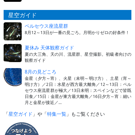
星空ガイド
ペルセウス座流星群
8月12～13日が一番の見ごろ。月明かりゼロの好条件！
夏休み 天体観察ガイド
夏の大三角、天の川、流星群、星空撮影。初級者向けの
観察ガイド
8月の見どころ
金星（夕方～宵）、火星（未明～明け方）、土星（宵～
明け方）／2日：水星が西方最大離角／12～13日：ペル
セウス座流星群が極大／13日未明：スペインなどで皆既
日食／15日：金星が東方最大離角／16日夕方～宵：細い
月と金星が接近／…
「
星空ガイド
」や「
特集一覧
」もご覧ください