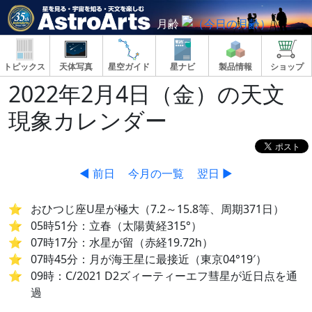
月齢
トピックス
天体写真
星空ガイド
星ナビ
製品情報
ショップ
2022年2月4日（金）の天文
現象カレンダー
◀ 前日
今月の一覧
翌日 ▶
おひつじ座U星が極大（7.2～15.8等、周期371日）
05時51分：立春（太陽黄経315°）
07時17分：水星が留（赤経19.72h）
07時45分：月が海王星に最接近（東京04°19′）
09時：C/2021 D2ズィーティーエフ彗星が近日点を通
過