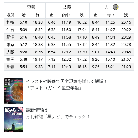
月
薄明
太陽
場所
始
終
出
南中
没
出
南中
没
札幌
5:10
18:28
6:46
11:49
16:52
8:44
14:25
20:16
仙台
5:09
18:32
6:38
11:50
17:04
8:41
14:27
20:22
新潟
5:16
18:40
6:45
11:58
17:10
8:49
14:34
20:29
東京
5:12
18:38
6:38
11:55
17:12
8:44
14:32
20:28
大阪
5:28
18:56
6:54
12:12
17:30
9:01
14:49
20:45
福岡
5:48
19:17
7:12
12:32
17:52
9:20
15:10
21:07
那覇
5:54
19:33
7:11
12:43
18:15
9:26
15:21
21:23
イラストや映像で天文現象を詳しく解説！
「アストロガイド 星空年鑑」
最新情報は
月刊雑誌「星ナビ」でチェック！