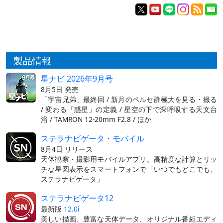
製品情報
星ナビ 2026年9月号
8月5日 発売
「宇宙兄弟」最終回 / 新月のペルセ群極大を見る・撮る
/ 変わる「惑星」の定義 / 星空の下で深呼吸する天文台
浴 / TAMRON 12-20mm F2.8 / ほか
ステラナビゲータ・モバイル
8月4日 リリース
天体観察・撮影用モバイルアプリ。高精度な計算とリッ
チな星図表示をスマートフォンで「いつでもどこでも、
ステラナビゲータ」
ステラナビゲータ12
最新版
12.0i
美しい描画、豊富な天体データ、オリジナル番組エディ