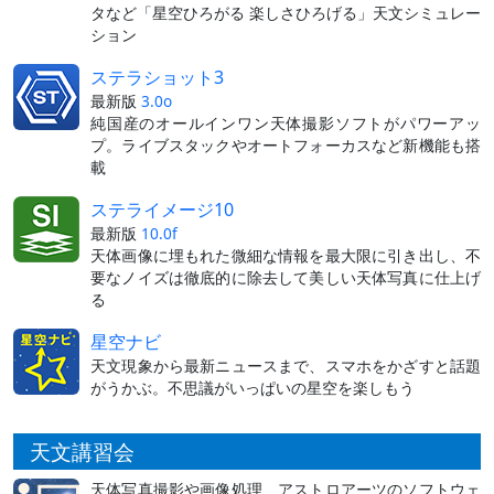
タなど「星空ひろがる 楽しさひろげる」天文シミュレー
ション
ステラショット3
最新版
3.0o
純国産のオールインワン天体撮影ソフトがパワーアッ
プ。ライブスタックやオートフォーカスなど新機能も搭
載
ステライメージ10
最新版
10.0f
天体画像に埋もれた微細な情報を最大限に引き出し、不
要なノイズは徹底的に除去して美しい天体写真に仕上げ
る
星空ナビ
天文現象から最新ニュースまで、スマホをかざすと話題
がうかぶ。不思議がいっぱいの星空を楽しもう
天文講習会
天体写真撮影や画像処理、アストロアーツのソフトウェ