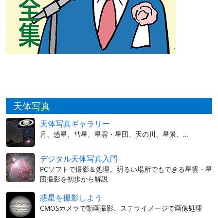
天体写真
天体写真ギャラリー
月、惑星、彗星、星雲・星団、天の川、星景、…
デジタル天体写真入門
PCソフトで撮影＆処理。明るい場所でもできる星雲・星
団撮影を初歩から解説
惑星を撮影しよう
CMOSカメラで動画撮影、ステライメージで画像処理