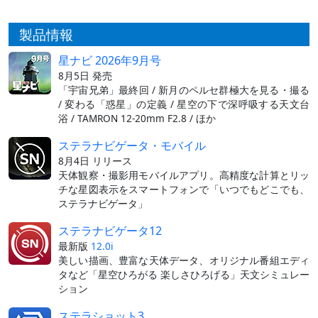
製品情報
星ナビ 2026年9月号
8月5日 発売
「宇宙兄弟」最終回 / 新月のペルセ群極大を見る・撮る
/ 変わる「惑星」の定義 / 星空の下で深呼吸する天文台
浴 / TAMRON 12-20mm F2.8 / ほか
ステラナビゲータ・モバイル
8月4日 リリース
天体観察・撮影用モバイルアプリ。高精度な計算とリッ
チな星図表示をスマートフォンで「いつでもどこでも、
ステラナビゲータ」
ステラナビゲータ12
最新版
12.0i
美しい描画、豊富な天体データ、オリジナル番組エディ
タなど「星空ひろがる 楽しさひろげる」天文シミュレー
ション
ステラショット3