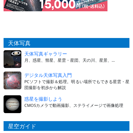
天体写真
天体写真ギャラリー
月、惑星、彗星、星雲・星団、天の川、星景、…
デジタル天体写真入門
PCソフトで撮影＆処理。明るい場所でもできる星雲・星
団撮影を初歩から解説
惑星を撮影しよう
CMOSカメラで動画撮影、ステライメージで画像処理
星空ガイド