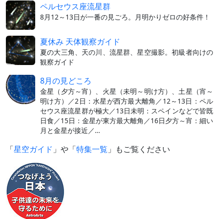
ペルセウス座流星群
8月12～13日が一番の見ごろ。月明かりゼロの好条件！
夏休み 天体観察ガイド
夏の大三角、天の川、流星群、星空撮影。初級者向けの
観察ガイド
8月の見どころ
金星（夕方～宵）、火星（未明～明け方）、土星（宵～
明け方）／2日：水星が西方最大離角／12～13日：ペル
セウス座流星群が極大／13日未明：スペインなどで皆既
日食／15日：金星が東方最大離角／16日夕方～宵：細い
月と金星が接近／…
「
星空ガイド
」や「
特集一覧
」もご覧ください