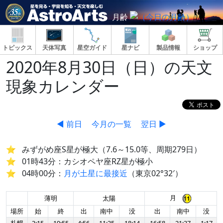
月齢
トピックス
天体写真
星空ガイド
星ナビ
製品情報
ショップ
2020年8月30日（日）の天文
現象カレンダー
◀ 前日
今月の一覧
翌日 ▶
みずがめ座S星が極大（7.6～15.0等、周期279日）
01時43分：カシオペヤ座RZ星が極小
04時00分：
月が土星に最接近
（東京02°32′）
月
薄明
太陽
場所
始
終
出
南中
没
出
南中
没