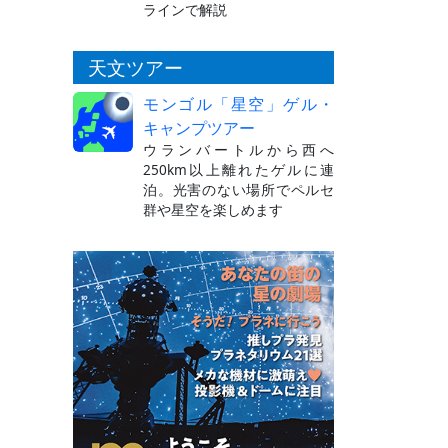
ラインで解説
天文ツアー
モンゴル「星空」ゲル・
キャンプツアー
ウランバートルから西へ
250km以上離れたゲルに連
泊。光害のない場所でペルセ
群や星空を楽しめます