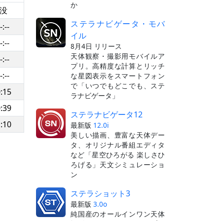
か
没
ステラナビゲータ・モバ
-:--
イル
-:--
8月4日 リリース
天体観察・撮影用モバイルア
-:--
プリ。高精度な計算とリッチ
-:--
な星図表示をスマートフォン
で「いつでもどこでも、ステ
:15
ラナビゲータ」
:39
ステラナビゲータ12
:10
最新版
12.0i
美しい描画、豊富な天体デー
タ、オリジナル番組エディタ
など「星空ひろがる 楽しさひ
ろげる」天文シミュレーショ
ン
ステラショット3
最新版
3.0o
純国産のオールインワン天体