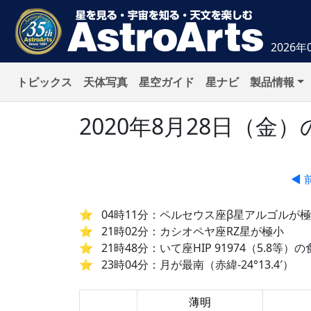
2026年
トピックス
天体写真
星空ガイド
星ナビ
製品情報
2020年8月28日（
◀ 
04時11分：ペルセウス座β星アルゴルが
21時02分：カシオペヤ座RZ星が極小
21時48分：いて座HIP 91974（5.8
23時04分：月が最南（赤緯-24°13.4′）
薄明