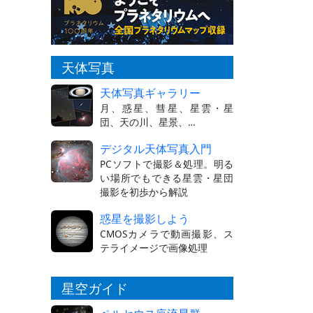
天体写真
天体写真ギャラリー
月、惑星、彗星、星雲・星
団、天の川、星景、…
デジタル天体写真入門
PCソフトで撮影＆処理。明る
い場所でもできる星雲・星団
撮影を初歩から解説
惑星を撮影しよう
CMOSカメラで動画撮影、ス
テライメージで画像処理
星空ガイド