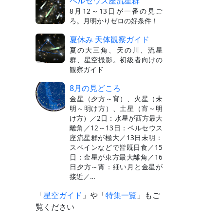
ペルセウス座流星群
8月12～13日が一番の見ご
ろ。月明かりゼロの好条件！
夏休み 天体観察ガイド
夏の大三角、天の川、流星
群、星空撮影。初級者向けの
観察ガイド
8月の見どころ
金星（夕方～宵）、火星（未
明～明け方）、土星（宵～明
け方）／2日：水星が西方最大
離角／12～13日：ペルセウス
座流星群が極大／13日未明：
スペインなどで皆既日食／15
日：金星が東方最大離角／16
日夕方～宵：細い月と金星が
接近／…
「
星空ガイド
」や「
特集一覧
」もご
覧ください