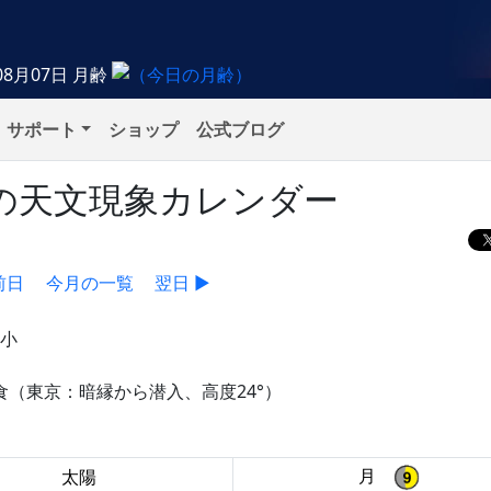
08月07日
月齢
サポート
ショップ
公式ブログ
金）の天文現象カレンダー
前日
今月の一覧
翌日 ▶
極小
等）の食（東京：暗縁から潜入、高度24°）
月
太陽