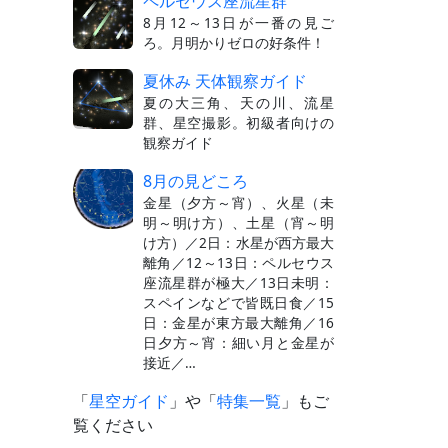
ペルセウス座流星群
8月12～13日が一番の見ご
ろ。月明かりゼロの好条件！
夏休み 天体観察ガイド
夏の大三角、天の川、流星
群、星空撮影。初級者向けの
観察ガイド
8月の見どころ
金星（夕方～宵）、火星（未
明～明け方）、土星（宵～明
け方）／2日：水星が西方最大
離角／12～13日：ペルセウス
座流星群が極大／13日未明：
スペインなどで皆既日食／15
日：金星が東方最大離角／16
日夕方～宵：細い月と金星が
接近／…
「
星空ガイド
」や「
特集一覧
」もご
覧ください