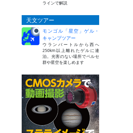
ラインで解説
天文ツアー
モンゴル「星空」ゲル・
キャンプツアー
ウランバートルから西へ
250km以上離れたゲルに連
泊。光害のない場所でペルセ
群や星空を楽しめます