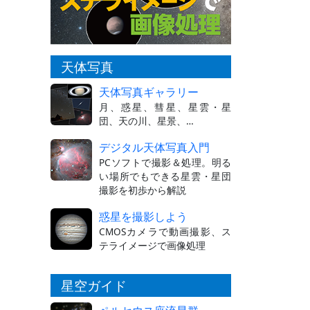
天体写真
天体写真ギャラリー
月、惑星、彗星、星雲・星
団、天の川、星景、…
デジタル天体写真入門
PCソフトで撮影＆処理。明る
い場所でもできる星雲・星団
撮影を初歩から解説
惑星を撮影しよう
CMOSカメラで動画撮影、ス
テライメージで画像処理
星空ガイド