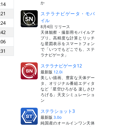
か
:14
ステラナビゲータ・モバ
:21
イル
:24
8月4日 リリース
:42
天体観察・撮影用モバイルア
プリ。高精度な計算とリッチ
:06
な星図表示をスマートフォン
で「いつでもどこでも、ステ
:31
ラナビゲータ」
ステラナビゲータ12
最新版
12.0i
美しい描画、豊富な天体デー
タ、オリジナル番組エディタ
など「星空ひろがる 楽しさひ
ろげる」天文シミュレーショ
ン
ステラショット3
最新版
3.0o
純国産のオールインワン天体