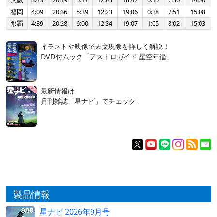
大阪
3:45
20:19
5:17
12:03
18:47
0:15
7:30
14:50
福岡
4:09
20:36
5:39
12:23
19:06
0:38
7:51
15:08
那覇
4:39
20:28
6:00
12:34
19:07
1:05
8:02
15:03
イラストや映像で天文現象を詳しく解説！
DVD付ムック「アストロガイド 星空年鑑」
最新情報は
月刊雑誌「星ナビ」でチェック！
製品情報
星ナビ 2026年9月号