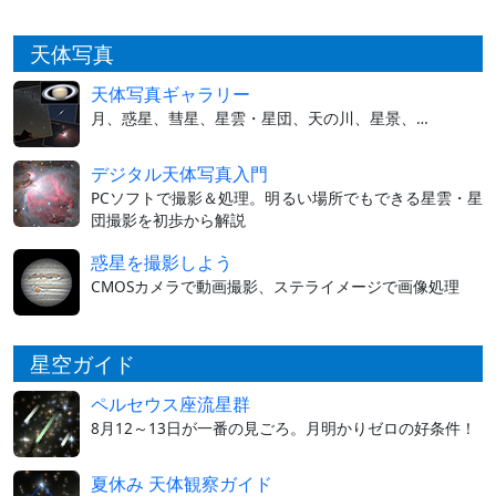
天体写真
天体写真ギャラリー
月、惑星、彗星、星雲・星団、天の川、星景、…
デジタル天体写真入門
PCソフトで撮影＆処理。明るい場所でもできる星雲・星
団撮影を初歩から解説
惑星を撮影しよう
CMOSカメラで動画撮影、ステライメージで画像処理
星空ガイド
ペルセウス座流星群
8月12～13日が一番の見ごろ。月明かりゼロの好条件！
夏休み 天体観察ガイド