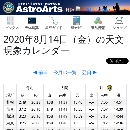
月齢
トピックス
天体写真
星空ガイド
星ナビ
製品情報
ショップ
2020年8月14日（金）の天文
現象カレンダー
◀ 前日
今月の一覧
翌日 ▶
月
薄明
太陽
場所
始
終
出
南中
没
出
南中
没
札幌
2:49
20:28
4:38
11:39
18:40
--:--
7:06
14:51
仙台
3:12
20:10
4:49
11:41
18:33
--:--
7:07
14:39
新潟
3:20
20:16
4:58
11:49
18:39
--:--
7:15
14:44
東京
3:25
20:06
4:58
11:46
18:33
--:--
7:12
14:36