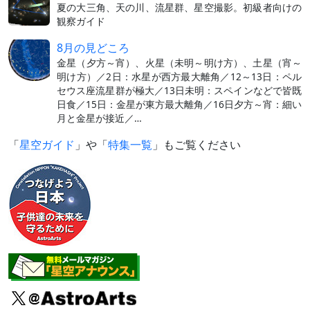
夏の大三角、天の川、流星群、星空撮影。初級者向けの
観察ガイド
8月の見どころ
金星（夕方～宵）、火星（未明～明け方）、土星（宵～
明け方）／2日：水星が西方最大離角／12～13日：ペル
セウス座流星群が極大／13日未明：スペインなどで皆既
日食／15日：金星が東方最大離角／16日夕方～宵：細い
月と金星が接近／…
「
星空ガイド
」や「
特集一覧
」もご覧ください