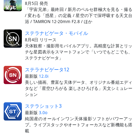
8月5日 発売
「宇宙兄弟」最終回 / 新月のペルセ群極大を見る・撮る
/ 変わる「惑星」の定義 / 星空の下で深呼吸する天文台
浴 / TAMRON 12-20mm F2.8 / ほか
ステラナビゲータ・モバイル
8月4日 リリース
天体観察・撮影用モバイルアプリ。高精度な計算とリッ
チな星図表示をスマートフォンで「いつでもどこでも、
ステラナビゲータ」
ステラナビゲータ12
最新版
12.0i
美しい描画、豊富な天体データ、オリジナル番組エディ
タなど「星空ひろがる 楽しさひろげる」天文シミュレー
ション
ステラショット3
最新版
3.0o
純国産のオールインワン天体撮影ソフトがパワーアッ
プ。ライブスタックやオートフォーカスなど新機能も搭
載