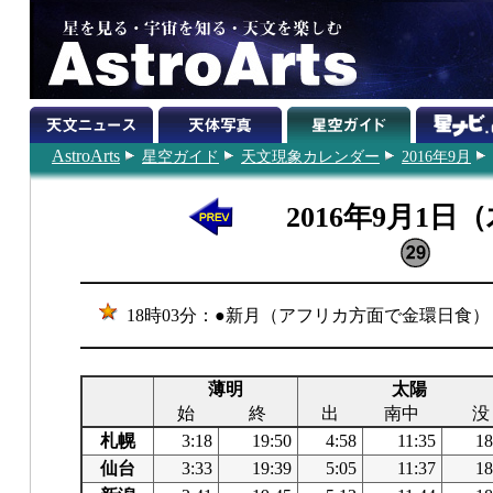
AstroArts
星空ガイド
天文現象カレンダー
2016年9月
2016年9月1日
18時03分：●新月（アフリカ方面で金環日食）
薄明
太陽
始
終
出
南中
没
札幌
3:18
19:50
4:58
11:35
18
仙台
3:33
19:39
5:05
11:37
18