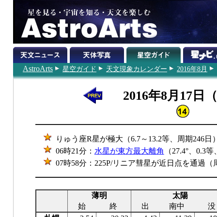
AstroArts
星空ガイド
天文現象カレンダー
2016年8月
2016年8月17日
りゅう座R星が極大（6.7～13.2等、周期246日
06時21分：
水星が東方最大離角
（27.4°、0.3
07時58分：225P/リニア彗星が近日点を通過（周
薄明
太陽
始
終
出
南中
没