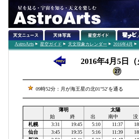
AstroArts
星空ガイド
天文現象カレンダー
2016年4月
2016年4月5日
09時52分：月が海王星の北01°52′を通る
薄明
太陽
始
終
出
南中
没
札幌
3:31
19:45
5:10
11:37
18
仙台
3:45
19:35
5:16
11:39
18