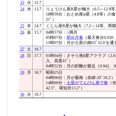
23
火
12.7
24
水
13.7
りょうけん座R星が極大（6.5～12.9等
18時59分：おとめ座ψ星（4.8等）
21ﾟ）
25
木
14.7
くじら座R星が極大（7.2～14等、周期
26
金
15.7
04時57分：○満月
05時07分：
部分月食
（最大食分0.02
11時07分：月が土星の南03ﾟ32.6'を通
27
土
16.7
28
日
17.7
01時04分：さそり座β星アクラブ（2
入、高度41ﾟ）
04時52分：月の距離が最近（0.942、36
29
月
18.7
昭和の日
04時06分：月が最南（赤緯-20ﾟ10.2'）
14時09分：
土星がてんびん座で衝
（光
42.5"、環短径13.2"）
30
火
19.7