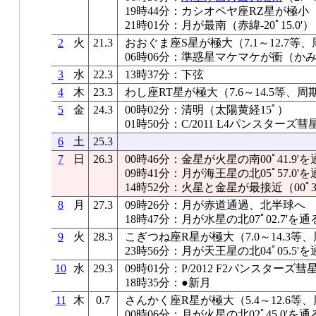
19時44分：カシオペヤ座RZ星が極小
21時01分：月が最南（赤緯-20ﾟ15.0'）
2
火
21.3
おおぐま座S星が極大（7.1～12.7等、
06時06分：準惑星マケマケが衝（かみ
3
水
22.3
13時37分：下弦
4
木
23.3
わし座RT星が極大（7.6～14.5等、周期
5
金
24.3
00時02分：清明（太陽黄経15ﾟ）
01時50分：C/2011 L4パンスターズ彗
6
土
25.3
7
日
26.3
00時46分：金星が火星の南00ﾟ41.9'を
09時41分：月が海王星の北05ﾟ57.0'を
14時52分：火星と金星が最接近（00ﾟ38
8
月
27.3
09時26分：月が赤道通過、北半球へ
18時47分：月が水星の北07ﾟ02.7'を通
9
火
28.3
こぎつね座R星が極大（7.0～14.3等、
23時56分：月が天王星の北04ﾟ05.5'を
10
水
29.3
09時01分：P/2012 F2パンスター
18時35分：●新月
11
木
0.7
さんかく座R星が極大（5.4～12.6等、
00時06分：月が火星の北02ﾟ45.0'を通