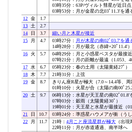
03時35分：63P/ヴィルト彗星が近日点
03時53分：月が金星の北03ﾟ11.3'を通
12
金
1.7
13
土
2.7
14
日
3.7
細い月と木星が接近
15
月
4.7
03時27分：
月が木星の南02ﾟ03.7'を通
14時28分：月が最北（赤緯+20ﾟ11.4'
16
火
5.7
04時29分：月と小惑星ベスタが最接近（0
07時21分：月の距離が最遠（1.053、40
17
水
6.7
05時23分：春の土用（太陽黄経27ﾟ）
18
木
7.7
21時31分：上弦
19
金
8.7
きりん座R星が極大（7.0～14.4等、周
01時10分：火星が合（太陽の南00ﾟ25.2
20
土
9.7
06時13分：水星が天王星の南02ﾟ01.8
07時03分：穀雨（太陽黄経30ﾟ）
19時01分：天王星と水星が最接近（01ﾟ5
21
日
10.7
03時24分：準惑星ハウメアが衝（うし
22
月
11.7
21時：
4月こと座流星群が極大
（出現期
22時11分：月が赤道通過、南半球へ