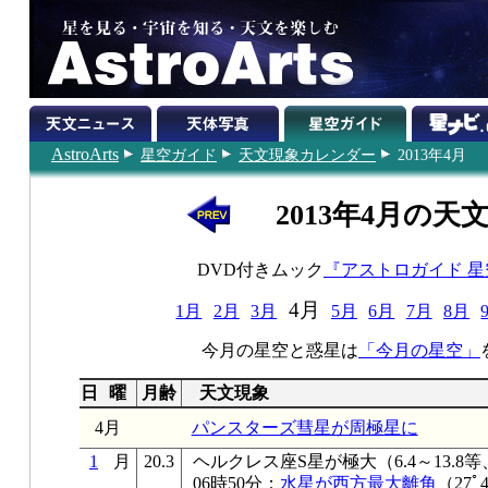
AstroArts
星空ガイド
天文現象カレンダー
2013年4月
2013年4月の天
DVD付きムック
『アストロガイド 
4月
1月
2月
3月
5月
6月
7月
8月
今月の星空と惑星は
「今月の星空」
日
曜
月齢
天文現象
4月
パンスターズ彗星が周極星に
1
月
20.3
ヘルクレス座S星が極大（6.4～13.8等
06時50分：
水星が西方最大離角
（27ﾟ