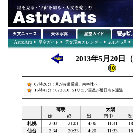
AstroArts
星空ガイド
天文現象カレンダー
2013年5月
2013年5月20日
07時26分：月が赤道通過、南半球へ
16時43分：C/2010 S1リニア彗星が近日点を通過
薄明
太陽
始
終
出
南中
没
札幌
2:03
21:01
4:06
11:31
18
仙台
2:34
20:33
4:20
11:33
18