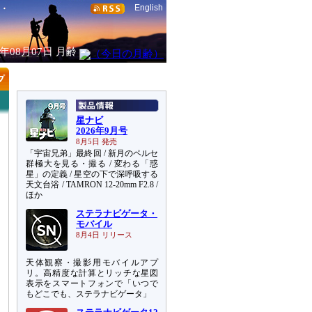
English
6年08月07日
月齢
星ナビ
2026年9月号
8月5日 発売
「宇宙兄弟」最終回 / 新月のペルセ
群極大を見る・撮る / 変わる「惑
星」の定義 / 星空の下で深呼吸する
天文台浴 / TAMRON 12-20mm F2.8 /
ほか
ステラナビゲータ・
モバイル
8月4日 リリース
天体観察・撮影用モバイルアプ
リ。高精度な計算とリッチな星図
表示をスマートフォンで「いつで
もどこでも、ステラナビゲータ」