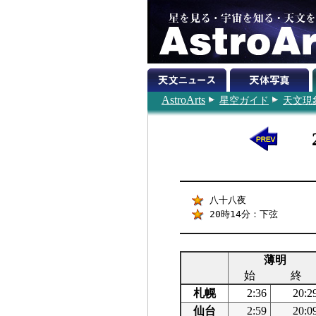
AstroArts
星空ガイド
天文現
八十八夜
20時14分：下弦
薄明
始
終
札幌
2:36
20:2
仙台
2:59
20:0