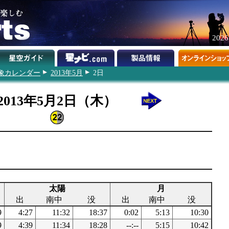
202
象カレンダー
2013年5月
2日
2013年5月2日（木）
太陽
月
出
南中
没
出
南中
没
9
4:27
11:32
18:37
0:02
5:13
10:30
9
4:39
11:34
18:28
--:--
5:15
10:42