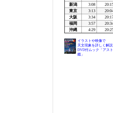
新潟
3:08
20:1
東京
3:13
20:0
大阪
3:34
20:1
福岡
3:57
20:3
沖縄
4:29
20:2
イラストや映像で
天文現象を詳しく解説
DVD付ムック「アスト
鑑」