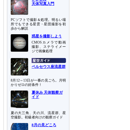
天体写真入門
PCソフトで撮影＆処理。明るい場
所でもできる星雲・星団撮影を初
歩から解説
惑星を撮影しよう
CMOSカメラで動画
撮影、ステライメー
ジで画像処理
ペルセウス座流星群
8月12～13日が一番の見ごろ。月明
かりゼロの好条件！
夏休み 天体観察ガ
イド
夏の大三角、天の川、流星群、星
空撮影。初級者向けの観察ガイド
8月の見どころ