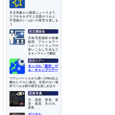
天文現象から最新ニュースまで、
スマホをかざすと話題がうかぶ。
不思議がいっぱいの星空を楽しも
う
天体写真撮影や画像
処理、アストロアー
ツのソフトウェアの
使いこなし方法など
をオンラインで解説
モンゴル「星空」ゲ
ル・キャンプツアー
ウランバートルから西へ250km以上
離れたゲルに連泊。光害のない場
所でペルセ群や星空を楽しめます
月、惑星、彗星、星
雲・星団、天の川、
星景、…
デジタル