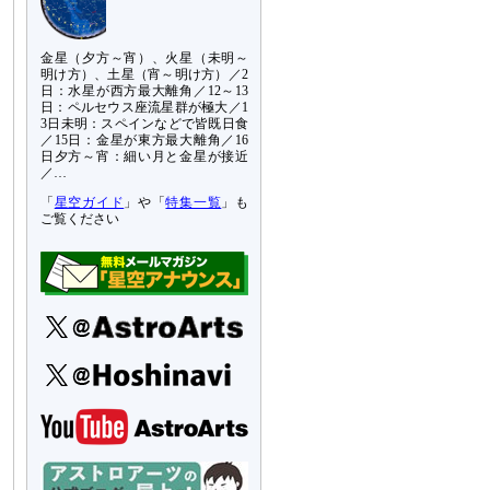
金星（夕方～宵）、火星（未明～
明け方）、土星（宵～明け方）／2
日：水星が西方最大離角／12～13
日：ペルセウス座流星群が極大／1
3日未明：スペインなどで皆既日食
／15日：金星が東方最大離角／16
日夕方～宵：細い月と金星が接近
／…
「
星空ガイド
」や「
特集一覧
」も
ご覧ください