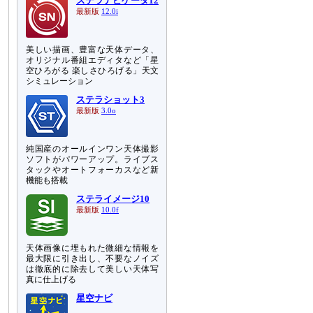
ステラナビゲータ12
最新版
12.0i
美しい描画、豊富な天体データ、
オリジナル番組エディタなど「星
空ひろがる 楽しさひろげる」天文
シミュレーション
ステラショット3
最新版
3.0o
純国産のオールインワン天体撮影
ソフトがパワーアップ。ライブス
タックやオートフォーカスなど新
機能も搭載
ステライメージ10
最新版
10.0f
天体画像に埋もれた微細な情報を
最大限に引き出し、不要なノイズ
は徹底的に除去して美しい天体写
真に仕上げる
星空ナビ