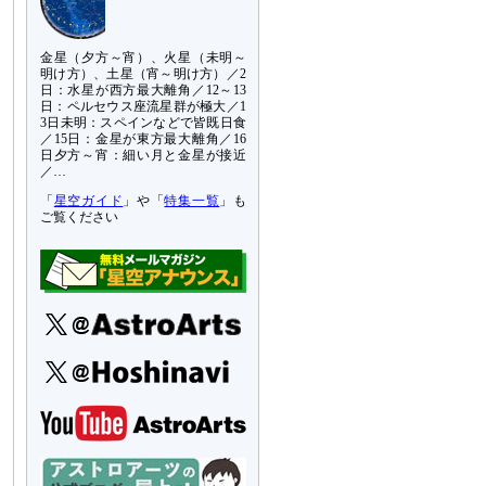
金星（夕方～宵）、火星（未明～
明け方）、土星（宵～明け方）／2
日：水星が西方最大離角／12～13
日：ペルセウス座流星群が極大／1
3日未明：スペインなどで皆既日食
／15日：金星が東方最大離角／16
日夕方～宵：細い月と金星が接近
／…
「
星空ガイド
」や「
特集一覧
」も
ご覧ください