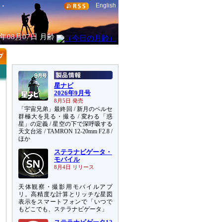
English
6年08月07日
月齢
星ナビ
2026年9月号
8月5日 発売
「宇宙兄弟」最終回 / 新月のペルセ
群極大を見る・撮る / 変わる「惑
星」の定義 / 星空の下で深呼吸する
天文台浴 / TAMRON 12-20mm F2.8 /
ほか
ステラナビゲータ・
モバイル
8月4日 リリース
天体観察・撮影用モバイルアプ
リ。高精度な計算とリッチな星図
表示をスマートフォンで「いつで
もどこでも、ステラナビゲータ」