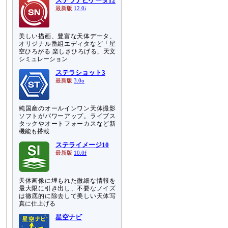
ステラナビゲータ12
最新版
12.0i
美しい描画、豊富な天体データ、
オリジナル番組エディタなど「星
空ひろがる 楽しさひろげる」天文
シミュレーション
ステラショット3
最新版
3.0o
純国産のオールインワン天体撮影
ソフトがパワーアップ。ライブス
タックやオートフォーカスなど新
機能も搭載
ステライメージ10
最新版
10.0f
天体画像に埋もれた微細な情報を
最大限に引き出し、不要なノイズ
は徹底的に除去して美しい天体写
真に仕上げる
星空ナビ