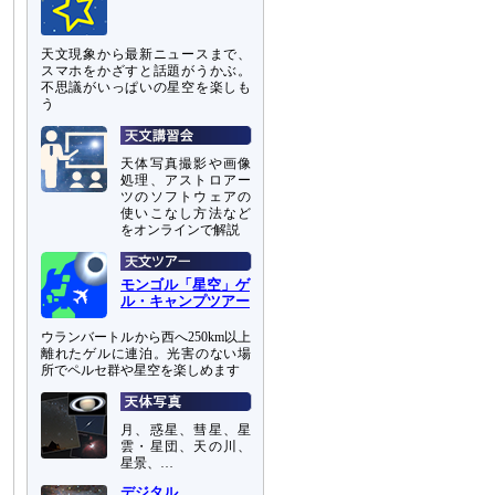
天文現象から最新ニュースまで、
スマホをかざすと話題がうかぶ。
不思議がいっぱいの星空を楽しも
う
天体写真撮影や画像
処理、アストロアー
ツのソフトウェアの
使いこなし方法など
をオンラインで解説
モンゴル「星空」ゲ
ル・キャンプツアー
ウランバートルから西へ250km以上
離れたゲルに連泊。光害のない場
所でペルセ群や星空を楽しめます
月、惑星、彗星、星
雲・星団、天の川、
星景、…
デジタル