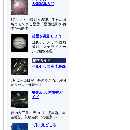
天体写真入門
PCソフトで撮影＆処理。明るい場
所でもできる星雲・星団撮影を初
歩から解説
惑星を撮影しよう
CMOSカメラで動画
撮影、ステライメー
ジで画像処理
ペルセウス座流星群
8月12～13日が一番の見ごろ。月明
かりゼロの好条件！
夏休み 天体観察ガ
イド
夏の大三角、天の川、流星群、星
空撮影。初級者向けの観察ガイド
8月の見どころ