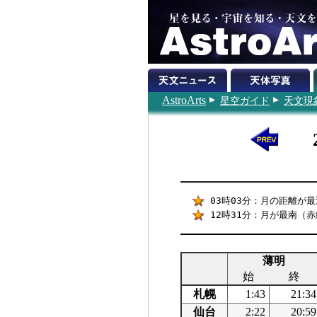
AstroArts
星空ガイド
天文現
03時03分：月の距離が最近
12時31分：月が最南（赤緯
薄明
始
終
札幌
1:43
21:34
仙台
2:22
20:59