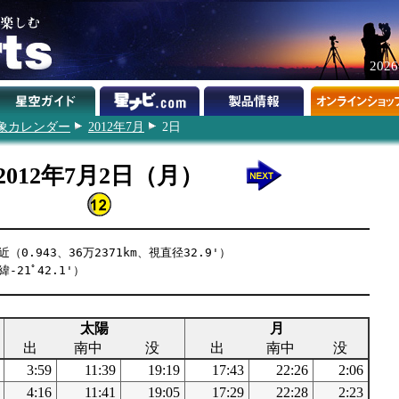
202
象カレンダー
2012年7月
2日
2012年7月2日（月）
（0.943、36万2371km、視直径32.9'）
-21ﾟ42.1'）
太陽
月
出
南中
没
出
南中
没
3:59
11:39
19:19
17:43
22:26
2:06
4:16
11:41
19:05
17:29
22:28
2:23