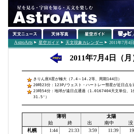
AstroArts
星空ガイド
天文現象カレンダー
2011年7月4
2011年7月4日（月
きりん座X星が極大（7.4～14.2等、周期144日）
20時23分：123P/ウェスト・ハートレー彗星が近日点を
23時54分：地球が遠日点通過（1.0167404天文単位、1
31.5'）
薄明
太陽
始
終
出
南中
没
札幌
1:44
21:33
3:59
11:39
19