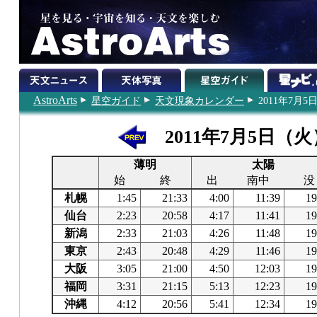
AstroArts
星空ガイド
天文現象カレンダー
2011年7月5
2011年7月5日（火
薄明
太陽
始
終
出
南中
没
札幌
1:45
21:33
4:00
11:39
19
仙台
2:23
20:58
4:17
11:41
19
新潟
2:33
21:03
4:26
11:48
19
東京
2:43
20:48
4:29
11:46
19
大阪
3:05
21:00
4:50
12:03
19
福岡
3:31
21:15
5:13
12:23
19
沖縄
4:12
20:56
5:41
12:34
19