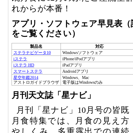
れからが本番！
アプリ・ソフトウェア早見表（
をご覧ください）
製品名
対応
ステラナビゲータ10
Windowsソフトウェア
iステラ
iPhone/iPodアプリ
iステラ HD
iPadアプリ
スマートステラ
Androidアプリ
星空年鑑2014
Windows、Mac
アストロガイドブラウザ
電子版はWindowsのみ
月刊天文誌「星ナビ」
月刊「星ナビ」10月号の皆既
月食特集では、月食の見え方
やしくみ、多重露出での連続