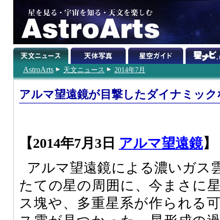
AstroArts
天文ニュース
2014年7月
アルマ望遠鏡が目撃したダイナミック
【2014年7月3日
アルマ望遠鏡
】
アルマ望遠鏡による濃いガス
たての星の周囲に、今まさに
ス塊や、多重星系が作られる