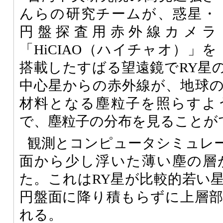
んらの研究チームが、惑星・
円盤探査用赤外線カメラ
「HiCIAO（ハイチャオ）」を
搭載したすばる望遠鏡でRY星
中心星からの赤外線が、地球
材料となる塵粒子を照らすよ
で、塵粒子の分布を見ることが
観測とコンピュータシミュレ
面から少し浮いた薄い塵の層
た。これはRY星が比較的若い
円盤面に降り積もらずに上層
れる。