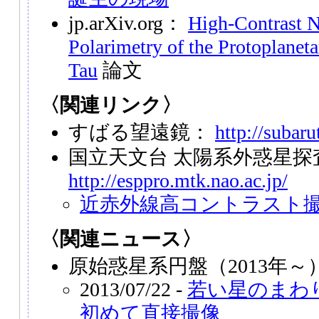
jp.arXiv.org：
High-Contrast N
Polarimetry of the Protoplanet
Tau
論文
〈関連リンク〉
すばる望遠鏡：
http://subaru
国立天文台 太陽系外惑星
http://esppro.mtk.nao.ac.jp/
近赤外線高コントラスト
〈関連ニュース〉
原始惑星系円盤（2013年～
2013/07/22 -
若い星のまわ
初めて直接撮像