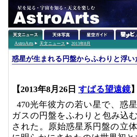
AstroArts
天文ニュース
2013年8月
惑星が生まれる円盤からふわりと浮い
【2013年8月26日
すばる望遠鏡
470光年彼方の若い星で、惑
ガスの円盤をふわりと包み込
された。原始惑星系円盤の立