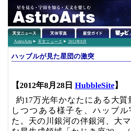
AstroArts
天文ニュース
2012年8月
ハッブルが見た星団の激突
【2012年8月28日
HubbleSite
】
約17万光年かなたにある大質
しつつある様子を、ハッブル
た。天の川銀河の伴銀河、大