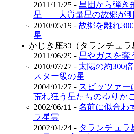
2011/11/25 -
星団から弾き
星」 大質量星の故郷が
2010/05/19 -
故郷を離れ30
星
かじき座30（タランチュラ
2011/06/29 -
星やガスを奪
2010/07/27 -
太陽の約300
スター級の星
2004/01/27 -
スピッツァー
荒れ狂う星たちのゆりか
2002/06/11 -
名前に似合わ
ラ星雲
2002/04/24 -
タランチュラ