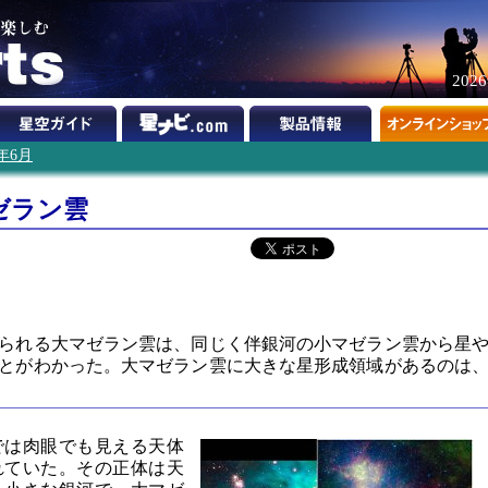
202
1年6月
ゼラン雲
】
られる大マゼラン雲は、同じく伴銀河の小マゼラン雲から星
とがわかった。大マゼラン雲に大きな星形成領域があるのは
では肉眼でも見える天体
れていた。その正体は天