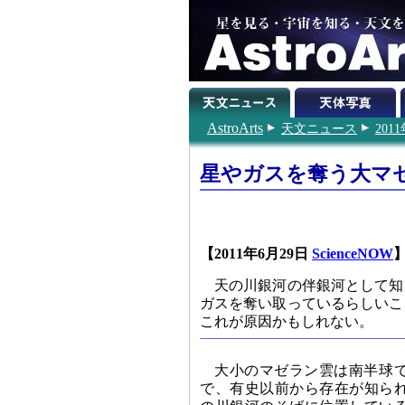
AstroArts
天文ニュース
201
星やガスを奪う大マ
【2011年6月29日
ScienceNOW
天の川銀河の伴銀河として知
ガスを奪い取っているらしいこ
これが原因かもしれない。
大小のマゼラン雲は南半球
で、有史以前から存在が知ら