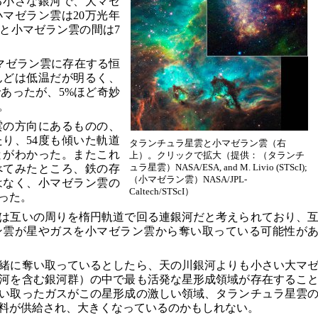
る小さな銀河で、大マゼ
小マゼラン雲は20万光年
と小マゼラン雲の間は7
が大マゼラン雲に存在する恒
んどは低温だが明るく、
あったが、5%ほど奇妙
。
雲の方向にあるものの、
り、54度も傾いた軌道
タランチュラ星雲と小マゼラン雲（右
とがわかった。またこれ
上）。クリックで拡大（提供：（タランチ
ュラ星雲）NASA/ESA, and M. Livio (STScI);
べてみたところ、鉄の存
（小マゼラン雲）NASA/JPL-
はなく、小マゼラン雲の
Caltech/STScI）
った。
は互いの周りを楕円軌道で回る連銀河だと考えられており、
ン雲が星やガスを小マゼラン雲から奪い取っている可能性が
緒に奪い取っているとしたら、天の川銀河よりも小さい大マ
河を含む銀河群）の中で最も活発な星形成領域が存在するこ
い取ったガスがこの星形成の激しい領域、タランチュラ星雲
料が供給され、大きくなっているのかもしれない。