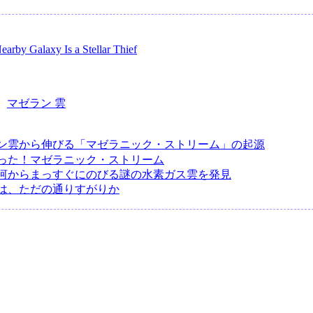
earby Galaxy Is a Stellar Thief
：
マゼラン 雲
ン雲から伸びる「マゼラニック・ストリーム」の起源
った！マゼラニック・ストリーム
河からまっすぐにのびる謎の水素ガス雲を発見
は、ただの通りすがりか