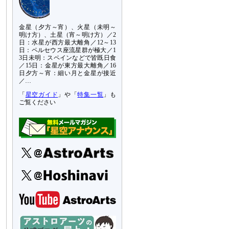
金星（夕方～宵）、火星（未明～
明け方）、土星（宵～明け方）／2
日：水星が西方最大離角／12～13
日：ペルセウス座流星群が極大／1
3日未明：スペインなどで皆既日食
／15日：金星が東方最大離角／16
日夕方～宵：細い月と金星が接近
／…
「
星空ガイド
」や「
特集一覧
」も
ご覧ください