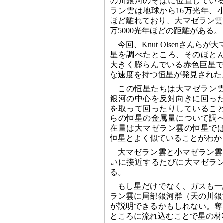
の川銀河のそばに位置してい
ラン雲は地球から16万光年、
ほど離れており、大マゼラン雲
万5000光年ほどの距離がある。
今回、Knut Olsenさんら
星を調べたところ、そのほと
大きく膨らんでいる赤色巨星で
な速度を持つ恒星が発見された
この恒星たちは大マゼラン
銀河の中心を反対向きに回った
を取って回ったりしているこ
らの恒星の金属量について調
在量は大マゼラン雲の恒星で
恒星とよく似ていることがわか
大マゼラン雲と小マゼラン雲
いに接近するたびに大マゼラ
る。
もし星だけでなく、ガスも一
ラン雲に局部銀河群（天の川銀
が説明できるかもしれない。奪
ところに流れ込むことで星の材