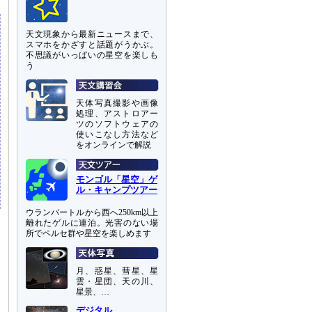
天文現象から最新ニュースまで、
スマホをかざすと話題がうかぶ。
不思議がいっぱいの星空を楽しも
う
天体写真撮影や画像
処理、アストロアー
ツのソフトウェアの
使いこなし方法など
をオンラインで解説
モンゴル「星空」ゲ
ル・キャンプツアー
ウランバートルから西へ250km以上
離れたゲルに連泊。光害のない場
所でペルセ群や星空を楽しめます
月、惑星、彗星、星
雲・星団、天の川、
星景、…
デジタル