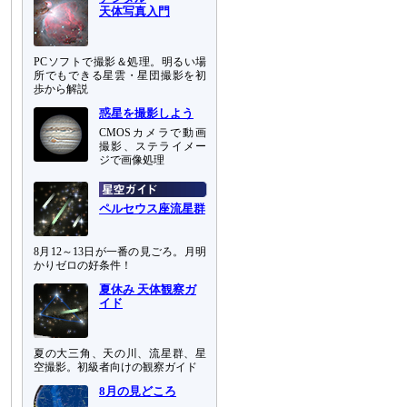
天体写真入門
PCソフトで撮影＆処理。明るい場
所でもできる星雲・星団撮影を初
歩から解説
惑星を撮影しよう
CMOSカメラで動画
撮影、ステライメー
ジで画像処理
ペルセウス座流星群
8月12～13日が一番の見ごろ。月明
かりゼロの好条件！
夏休み 天体観察ガ
イド
夏の大三角、天の川、流星群、星
空撮影。初級者向けの観察ガイド
8月の見どころ