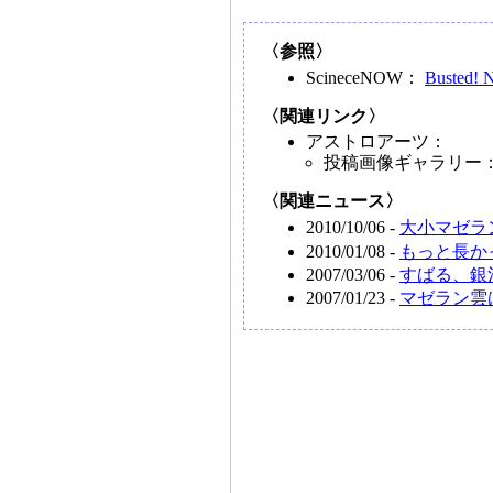
〈参照〉
ScineceNOW：
Busted! N
〈関連リンク〉
アストロアーツ：
投稿画像ギャラリー
〈関連ニュース〉
2010/10/06 -
大小マゼラ
2010/01/08 -
もっと長か
2007/03/06 -
すばる、銀
2007/01/23 -
マゼラン雲