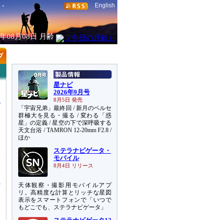
English
6年08月08日
月齢
星ナビ
2026年9月号
8月5日 発売
「宇宙兄弟」最終回 / 新月のペルセ
群極大を見る・撮る / 変わる「惑
星」の定義 / 星空の下で深呼吸する
天文台浴 / TAMRON 12-20mm F2.8 /
ほか
ステラナビゲータ・
や
モバイル
、
8月4日 リリース
天体観察・撮影用モバイルアプ
リ。高精度な計算とリッチな星図
表示をスマートフォンで「いつで
もどこでも、ステラナビゲータ」