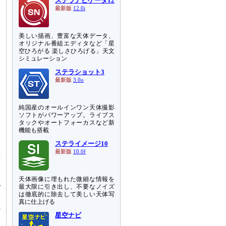
ステラナビゲータ12
最新版
12.0i
美しい描画、豊富な天体データ、
オリジナル番組エディタなど「星
空ひろがる 楽しさひろげる」天文
シミュレーション
ステラショット3
最新版
3.0o
純国産のオールインワン天体撮影
ソフトがパワーアップ。ライブス
タックやオートフォーカスなど新
機能も搭載
ステライメージ10
最新版
10.0f
互
あ
天体画像に埋もれた微細な情報を
最大限に引き出し、不要なノイズ
ゼ
は徹底的に除去して美しい天体写
と
真に仕上げる
の
星空ナビ