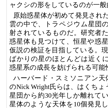
ャクシの形をしているのが一般
原始惑星体が初めて発見され
雲の中で、トラペジウム星団
射されているものだ。研究者
惑星体も見つけて、恒星や惑
仮説の検証を目指している。
ばかりの星のほとんどは近く
惑星系の成長を妨げられる可能
ハーバード・スミソニアン天
のNick Wright氏らは、はく
星団から約30光年しか離れて
星体のような天体を10個発見