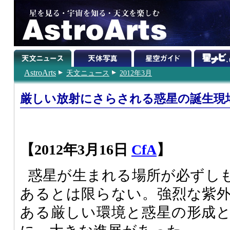
AstroArts
天文ニュース
2012年3月
厳しい放射にさらされる惑星の誕生現
【2012年3月16日
CfA
】
惑星が生まれる場所が必ずし
あるとは限らない。強烈な紫
ある厳しい環境と惑星の形成