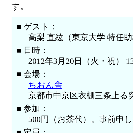
す。
■ ゲスト：
高梨 直紘（東京大学 特任
■ 日時：
2012年3月20日（火・祝） 13:
■ 会場：
ちおん舎
京都市中京区衣棚三条上る突
■ 参加：
500円（お茶代）。事前申
■ 定員：