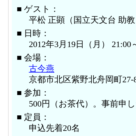
■ ゲスト：
平松 正顕（国立天文台 助教
■ 日時：
2012年3月19日（月） 21:00～
■ 会場：
古今燕
京都市北区紫野北舟岡町27-8
■ 参加：
500円（お茶代）。事前申
■ 定員：
申込先着20名