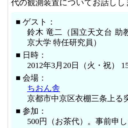
代の観測装置についてお話しし
■ ゲスト：
鈴木 竜二（国立天文台 助
京大学 特任研究員）
■ 日時：
2012年3月20日（火・祝） 15:
■ 会場：
ちおん舎
京都市中京区衣棚三条上る突
■ 参加：
500円（お茶代）。事前申