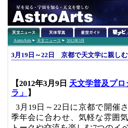
AstroArts
天文ニュース
2012年3月
3月19日～22日 京都で天文学に親し
【2012年3月9日
天文学普及プロ
ラ」
】
3月19日～22日に京都で開
季年会に合わせ、気軽な雰囲
トークや交流を楽しむ7つのイ