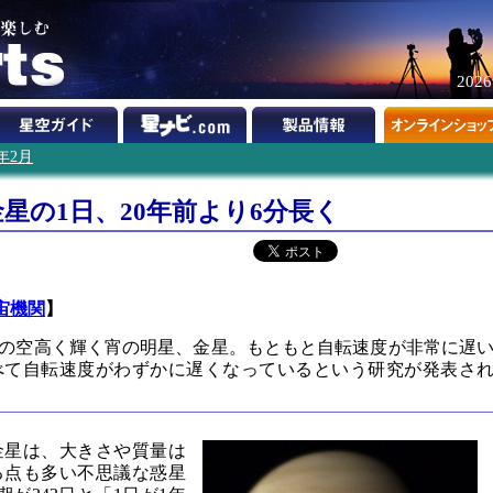
202
2年2月
星の1日、20年前より6分長く
宙機関
】
の空高く輝く宵の明星、金星。もともと自転速度が非常に遅
べて自転速度がわずかに遅くなっているという研究が発表さ
金星は、大きさや質量は
る点も多い不思議な惑星