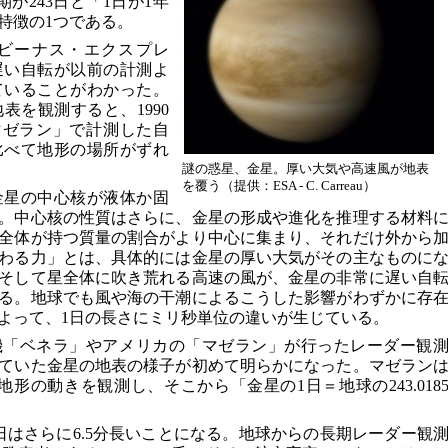
が243日と「1日が1年
特徴の1つである。
ビーナス・エクスプレ
遅い自転が以前の計測よ
ていることがわかった。
表を観測すると、1990
マゼラン」で計測した自
比べて地形の場所がずれ
謎の惑星、金星。厚い大気や高速風が地表
を覆う（提供：ESA - C. Carreau）
金星の中心核が液体か固
。中心核の性質はさらに、金星の形成や進化を推理する材料
全体が持つ質量の割合がより中心に集まり、それだけ外から
わる力」とは、具体的には金星の厚い大気がその主なものに
、そして星全体に吹き荒れる高速の風が、金星の非常に遅い自
る。地球でも風や海の干潮によるこうした影響がわずかに存
よって、1日の長さにミリ秒単位の違いが生じている。
探査機「ベネラ」やアメリカの「マゼラン」が行ったレーダー観
ていた金星の地表の様子が初めて明らかになった。マゼラン
地形の動きを観測し、そこから「金星の1日＝地球の243.018
日はさらに6.5分長いことになる。地球からの長期レーダー観