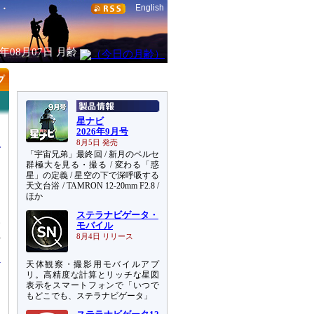
English
6年08月07日
月齢
星ナビ
2026年9月号
8月5日 発売
「宇宙兄弟」最終回 / 新月のペルセ
群極大を見る・撮る / 変わる「惑
星」の定義 / 星空の下で深呼吸する
天文台浴 / TAMRON 12-20mm F2.8 /
ほか
ステラナビゲータ・
い
モバイル
れ
8月4日 リリース
天体観察・撮影用モバイルアプ
リ。高精度な計算とリッチな星図
表示をスマートフォンで「いつで
もどこでも、ステラナビゲータ」