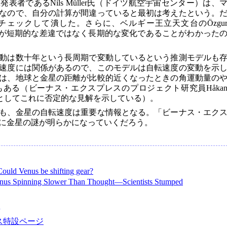
者であるNils Müller氏（ドイツ航空宇宙センター）は、
なので、自分の計算が間違っていると最初は考えたという。
ェックして潰した。さらに、ベルギー王立天文台のÖzgu
り、これが短期的な差違ではなく長期的な変化であることがわかった
動は数十年という長周期で変動しているという推測モデルも
速度には関係があるので、このモデルは自転速度の変動を示
は、地球と金星の距離が比較的近くなったときの角運動量の
ある（ビーナス・エクスプレスのプロジェクト研究員Håka
ぎるとしてこれに否定的な見解を示している）。
も、金星の自転速度は重要な情報となる。「ビーナス・エク
に金星の謎が明らかになっていくだろう。
Could Venus be shifting gear?
nus Spinning Slower Than Thought―Scientists Stumped
ス特設ページ