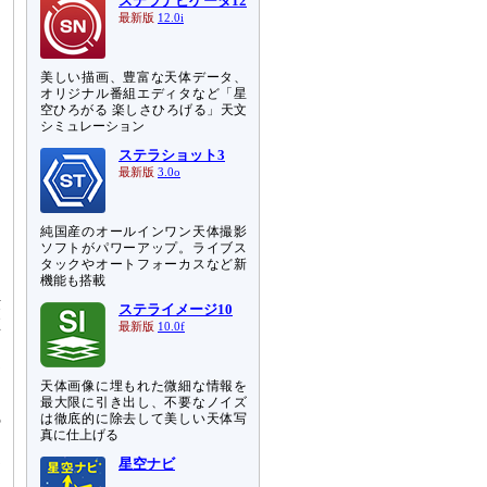
ステラナビゲータ12
最新版
12.0i
美しい描画、豊富な天体データ、
オリジナル番組エディタなど「星
空ひろがる 楽しさひろげる」天文
シミュレーション
ステラショット3
最新版
3.0o
純国産のオールインワン天体撮影
に
ソフトがパワーアップ。ライブス
加
タックやオートフォーカスなど新
な
機能も搭載
転
ステライメージ10
在
最新版
10.0f
測
天体画像に埋もれた微細な情報を
は
最大限に引き出し、不要なノイズ
5
は徹底的に除去して美しい天体写
真に仕上げる
星空ナビ
測