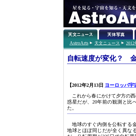
AstroArts
天文ニュース
201
自転速度が変化？ 金
【2012年2月13日
ヨーロッパ宇
これから春にかけて夕方の西
惑星だが、20年前の観測と比
た。
地球のすぐ内側を公転する
地球とほぼ同じだが全く異な