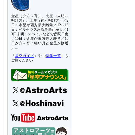
金星（夕方～宵）、火星（未明～
明け方）、土星（宵～明け方）／2
日：水星が西方最大離角／12～13
日：ペルセウス座流星群が極大／1
3日未明：スペインなどで皆既日食
／15日：金星が東方最大離角／16
日夕方～宵：細い月と金星が接近
／…
「
星空ガイド
」や「
特集一覧
」も
ご覧ください