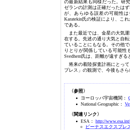
の最新結果も同様だった。研究発表
ゼランの計測は正確だったはず
が、あらゆる誤差の可能性はチ
Karatekin氏の検証によ
である。
また最近では、金星の大気運
在する。先述の通り大気と自転
ていることにもなる。その他で
りとりが関係している可能性も
Svedhem氏は、距離が遠す
将来の着陸探査計画にとって
プレス」の観測で、今後もさら
〈参照〉
ヨーロッパ宇宙機関：
National Geographic：
Ve
〈関連リンク〉
ESA：
http://www.esa.int/
ビーナスエクスプレ