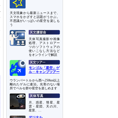
マ
だ
r
天文現象から最新ニュースまで、
の
スマホをかざすと話題がうかぶ。
不思議がいっぱいの星空を楽しも
う
存
し
天体写真撮影や画像
や
処理、アストロアー
n
ツのソフトウェアの
使いこなし方法など
をオンラインで解説
ス
モンゴル「星空」ゲ
ル・キャンプツアー
ウランバートルから西へ250km以上
離れたゲルに連泊。光害のない場
所でペルセ群や星空を楽しめます
月、惑星、彗星、星
雲・星団、天の川、
星景、…
デジタル