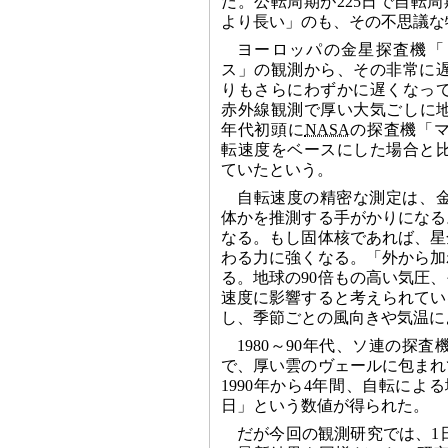
だ。公転周期が225日で自転周期
より長い」のも、その不思議な
ヨーロッパの金星探査機「
ス」の観測から、その非常に
りもさらにわずかに遅くなっ
赤外線観測で厚い大気ごしに地
年代初頭に
NASA
の探査機「
転速度をベースにした場合と
ていたという。
自転速度の精密な測定は、
体かを推測する手がかりになる
なる。もし固体核であれば、星
わる力に強くなる。「外から加
る。地球の90倍もの高い気圧
速度に影響すると考えられてい
し、季節ごとの風向きや気温に
1980～90年代、ソ連の
で、厚い雲のヴェールに包まれ
1990年から4年間、自転による
日」という数値が得られた。
だが今回の観測研究では、1