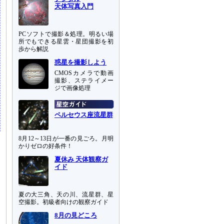
天体写真入門
PCソフトで撮影＆処理。明るい場
所でもできる星雲・星団撮影を初
歩から解説
惑星を撮影しよう
CMOSカメラで動画
撮影、ステライメー
ジで画像処理
ペルセウス座流星群
8月12～13日が一番の見ごろ。月明
かりゼロの好条件！
夏休み 天体観察ガ
イド
夏の大三角、天の川、流星群、星
空撮影。初級者向けの観察ガイド
8月の見どころ