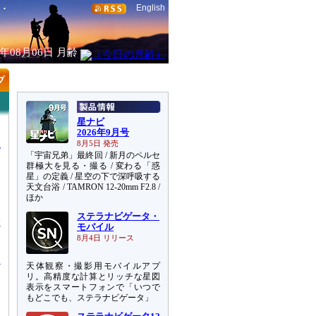
English
6年08月06日
月齢
星ナビ
2026年9月号
8月5日 発売
「宇宙兄弟」最終回 / 新月のペルセ
群極大を見る・撮る / 変わる「惑
星」の定義 / 星空の下で深呼吸する
天文台浴 / TAMRON 12-20mm F2.8 /
ほか
ステラナビゲータ・
電
モバイル
を
8月4日 リリース
天体観察・撮影用モバイルアプ
リ。高精度な計算とリッチな星図
表示をスマートフォンで「いつで
もどこでも、ステラナビゲータ」