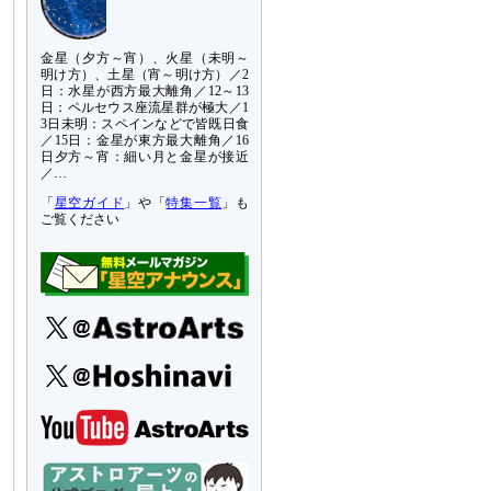
金星（夕方～宵）、火星（未明～
明け方）、土星（宵～明け方）／2
日：水星が西方最大離角／12～13
日：ペルセウス座流星群が極大／1
3日未明：スペインなどで皆既日食
／15日：金星が東方最大離角／16
日夕方～宵：細い月と金星が接近
／…
「
星空ガイド
」や「
特集一覧
」も
ご覧ください