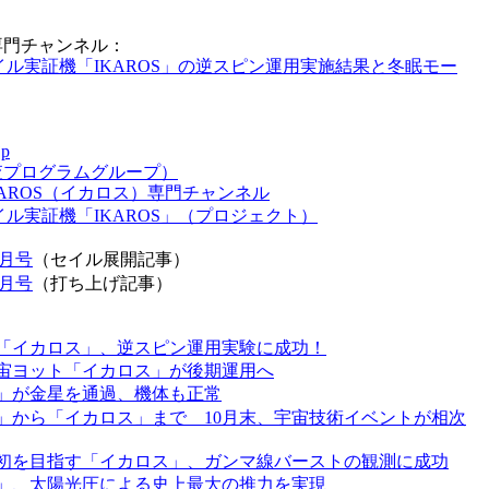
）専門チャンネル：
ル実証機「IKAROS」の逆スピン運用実施結果と冬眠モー
jp
探査プログラムグループ）
KAROS（イカロス）専門チャンネル
ル実証機「IKAROS」（プロジェクト）
8月号
（セイル展開記事）
7月号
（打ち上げ記事）
「イカロス」、逆スピン運用実験に成功！
宙ヨット「イカロス」が後期運用へ
」が金星を通過、機体も正常
」から「イカロス」まで 10月末、宇宙技術イベントが相次
初を目指す「イカロス」、ガンマ線バーストの観測に成功
」、太陽光圧による史上最大の推力を実現