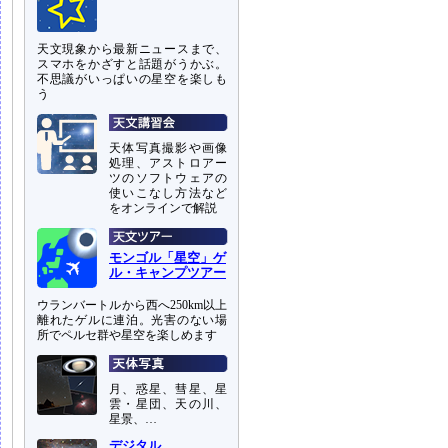
天文現象から最新ニュースまで、
スマホをかざすと話題がうかぶ。
不思議がいっぱいの星空を楽しも
う
天体写真撮影や画像
処理、アストロアー
ツのソフトウェアの
使いこなし方法など
をオンラインで解説
モンゴル「星空」ゲ
ル・キャンプツアー
ウランバートルから西へ250km以上
離れたゲルに連泊。光害のない場
所でペルセ群や星空を楽しめます
月、惑星、彗星、星
雲・星団、天の川、
星景、…
デジタル