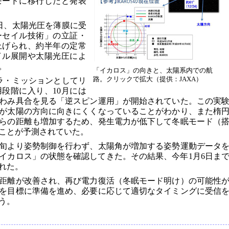
モードに移行したと発表
21日、太陽光圧を薄膜に受
ーセイル技術」の立証・
上げられ、約半年の定常
イル展開や太陽光圧によ
。
「イカロス」の向きと、太陽系内での航
路。クリックで拡大（提供：JAXA）
トラ・ミッションとしてリ
段階に入り、10月には
わみ具合を見る「逆スピン運用」が開始されていた。この実
が太陽の方向に向きにくくなっていることがわかり、また楕
らの距離も増加するため、発生電力が低下して冬眠モード（
ことが予測されていた。
初旬より姿勢制御を行わず、太陽角が増加する姿勢運動データ
イカロス」の状態を確認してきた。その結果、今年1月6日ま
れた。
距離が改善され、再び電力復活（冬眠モード明け）の可能性
を目標に準備を進め、必要に応じて適切なタイミングに受信
う。