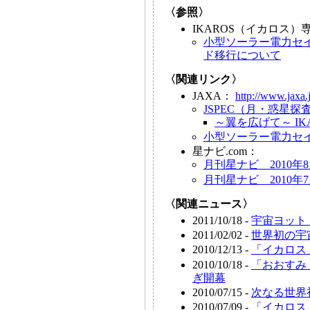
〈参照〉
IKAROS（イカロス
小型ソーラー電力セイ
ド移行について
〈関連リンク〉
JAXA：
http://www.jaxa.
JSPEC（月・惑星
～翼を広げて～ I
小型ソーラー電力セイ
星ナビ.com：
月刊星ナビ 2010年
月刊星ナビ 2010年
〈関連ニュース〉
2011/10/18 -
宇宙ヨット
2011/02/02 -
世界初の宇
2010/12/13 -
「イカロス
2010/10/18 -
「おおすみ
ぎ開幕
2010/07/15 -
次なる世界
2010/07/09 -
「イカロス