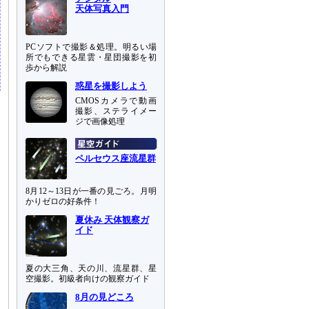
天体写真入門
PCソフトで撮影＆処理。明るい場
所でもできる星雲・星団撮影を初
歩から解説
惑星を撮影しよう
CMOSカメラで動画
撮影、ステライメー
ジで画像処理
ペルセウス座流星群
8月12～13日が一番の見ごろ。月明
かりゼロの好条件！
夏休み 天体観察ガ
イド
夏の大三角、天の川、流星群、星
空撮影。初級者向けの観察ガイド
8月の見どころ