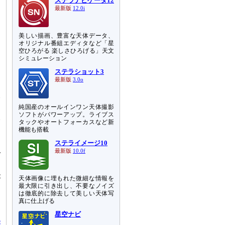
ステラナビゲータ12
最新版
12.0i
美しい描画、豊富な天体データ、
オリジナル番組エディタなど「星
空ひろがる 楽しさひろげる」天文
シミュレーション
ステラショット3
最新版
3.0o
験
純国産のオールインワン天体撮影
円
ソフトがパワーアップ。ライブス
搭
タックやオートフォーカスなど新
機能も搭載
を
ステライメージ10
最新版
10.0f
で
が
天体画像に埋もれた微細な情報を
最大限に引き出し、不要なノイズ
を
は徹底的に除去して美しい天体写
真に仕上げる
星空ナビ