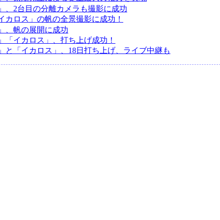
」、2台目の分離カメラも撮影に成功
イカロス」の帆の全景撮影に成功！
」、帆の展開に成功
」「イカロス」、打ち上げ成功！
」と「イカロス」、18日打ち上げ、ライブ中継も