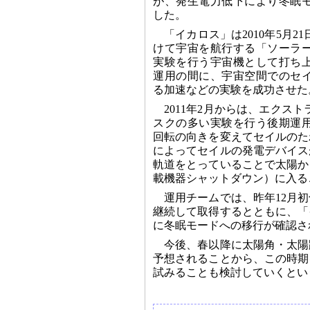
が、発生電力低下により冬眠
した。
「イカロス」は2010年5月
けて宇宙を航行する「ソーラ
実験を行う宇宙機として打ち
運用の間に、宇宙空間でのセ
る加速などの実験を成功させた
2011年2月からは、エクス
スクの多い実験を行う後期運用
回転の向きを変えてセイルのた
によってセイルの発電デバイス
軌道をとっていることで太陽か
載機器シャットダウン）に入る
運用チームでは、昨年12月
継続して取得するとともに、「
に冬眠モードへの移行が確認さ
今後、春以降に太陽角・太陽
予想されることから、この時期
試みることも検討していくとい