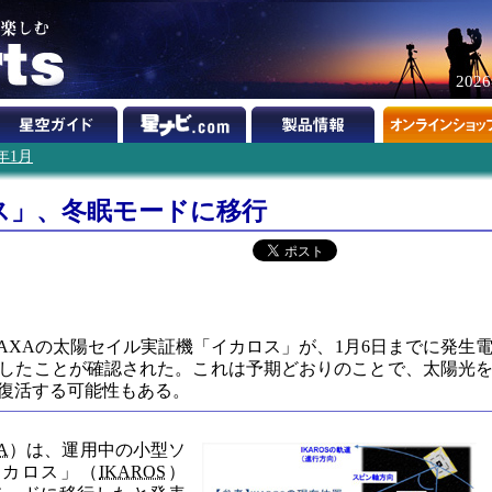
202
2年1月
ス」、冬眠モードに移行
たJAXAの太陽セイル実証機「イカロス」が、1月6日までに発生
したことが確認された。これは予期どおりのことで、太陽光
復活する可能性もある。
A
）は、運用中の小型ソ
イカロス」（
IKAROS
）