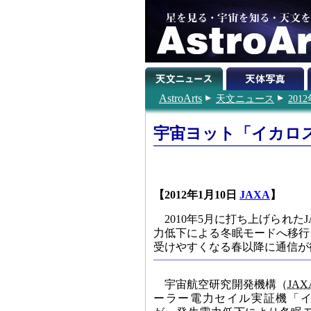
AstroArts
天文ニュース
201
宇宙ヨット「イカロ
【2012年1月10日
JAXA
】
2010年5月に打ち上げられ
力低下による冬眠モードへ移行
受けやすくなる春以降に通信が
宇宙航空研究開発機構（
JAX
ーラー電力セイル実証機「