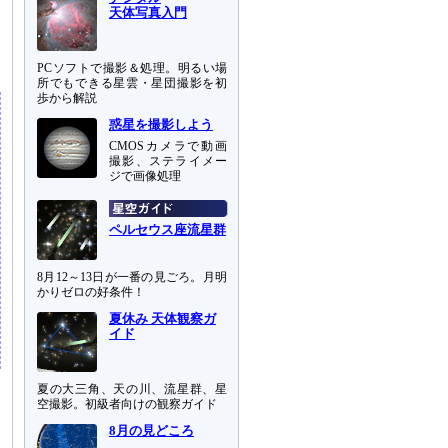
天体写真入門
り
PCソフトで撮影＆処理。明るい場
所でもできる星雲・星団撮影を初
歩から解説
惑星を撮影しよう
CMOSカメラで動画
撮影、ステライメー
ジで画像処理
ペルセウス座流星群
8月12～13日が一番の見ごろ。月明
かりゼロの好条件！
夏休み 天体観察ガ
イド
夏の大三角、天の川、流星群、星
空撮影。初級者向けの観察ガイド
8月の見どころ