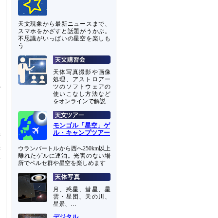
天文現象から最新ニュースまで、
す
スマホをかざすと話題がうかぶ。
不思議がいっぱいの星空を楽しも
爆
う
リ
天体写真撮影や画像
ー
処理、アストロアー
説
ツのソフトウェアの
う
使いこなし方法など
をオンラインで解説
文
モンゴル「星空」ゲ
）
ル・キャンプツアー
ず
惑
ウランバートルから西へ250km以上
体
離れたゲルに連泊。光害のない場
所でペルセ群や星空を楽しめます
を
動
月、惑星、彗星、星
雲・星団、天の川、
星景、…
つ
デジタル