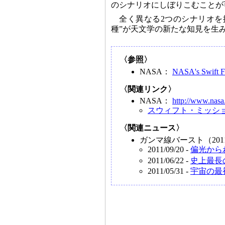
のシナリオにしぼりこむことが
全く異なる2つのシナリオを
種”が天文学の新たな知見を生
〈参照〉
NASA：
NASA's Swift Fi
〈関連リンク〉
NASA：
http://www.nasa
スウィフト・ミッシ
〈関連ニュース〉
ガンマ線バースト（201
2011/09/20 -
偏光から
2011/06/22 -
史上最長
2011/05/31 -
宇宙の最