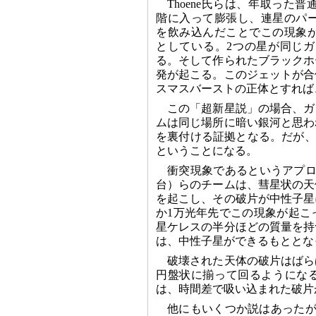
Thoene氏らは、年取った
階に入って膨張し、連星のパ
を飲み込んだことでこの現象
としている。2つの星が同じ
る。そして作られたブラックホ
発が起こる。このジェットが合
スマスバーストの正体とすれば
この「超新星説」の場合、ガ
ムは同じ場所に暗い銀河と思わ
を裏付ける証拠となる。だが、
ということになる。
衝突現象であるというアプローチ
台）らのチームは、彗星状の天
を起こし、その破片が中性子星
か1万光年先でこの現象が起こ
星ケレスの半分ほどの質量を持
は、中性子星ができるもととな
破壊された天体の破片はばら
円盤状に揃って回るようにな
は、時間差で吸い込まれた破片
他にもいくつか説はあったが