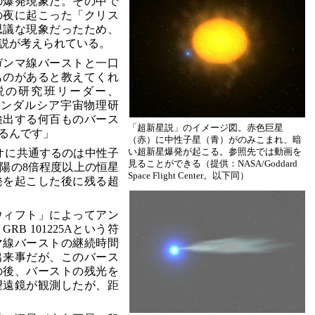
の爆発現象だ。その中で
スの夜に起こった「クリス
思議な現象だったため、
説が考えられている。
ガンマ線バーストと一口
ものがあると教えてくれ
説の研究班リーダー、
ペイン・アンダルシア宇宙物理研
検出する何百ものバース
「超新星説」のイメージ図。赤色巨星
るんです」
（赤）に中性子星（青）がのみこまれ、暗
い超新星爆発が起こる。参照先では動画を
オに共通するのは中性子
見ることができる（提供：NASA/Goddard
陽の8倍程度以上の恒星
Space Flight Center。以下同）
発を起こした後に残る超
ウィフト」によってアン
B 101225Aという符
マ線バーストの継続時間
出来事だが、このバース
の後、バーストの残光を
望遠鏡が観測したが、距