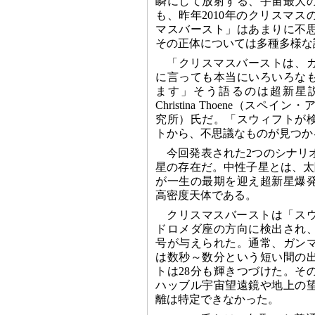
瞬にして放射する、宇宙最大
も、昨年2010年のクリスマ
マスバースト」はあまりに不
その正体については多種多様な
「クリスマスバーストは、
に言っても本当にいろいろな
ます」そう語るのは超新星
Christina Thoene（ス
究所）氏だ。「スウィフトが
トから、不思議なものが見つか
今回発表された2つのシナリ
星の存在だ。中性子星とは、太
が一生の最期を迎え超新星爆
高密度天体である。
クリスマスバーストは「ス
ドロメダ座の方向に検出され、GR
号が与えられた。通常、ガン
は数秒～数分という短い間の
トは28分も輝きつづけた。そ
ハッブル宇宙望遠鏡や地上の
離は特定できなかった。