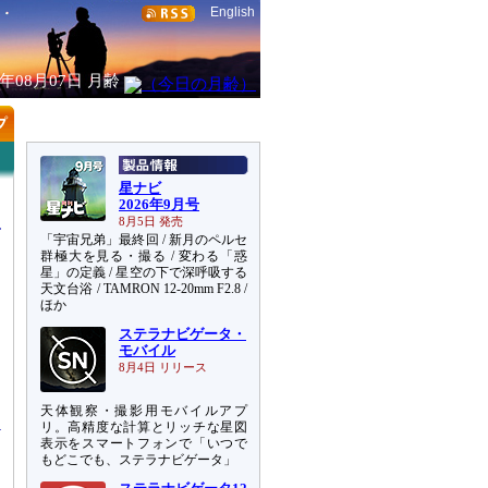
English
6年08月07日
月齢
星ナビ
2026年9月号
8月5日 発売
「宇宙兄弟」最終回 / 新月のペルセ
群極大を見る・撮る / 変わる「惑
星」の定義 / 星空の下で深呼吸する
天文台浴 / TAMRON 12-20mm F2.8 /
ほか
ステラナビゲータ・
に
モバイル
こ
8月4日 リリース
ナ
天体観察・撮影用モバイルアプ
リ。高精度な計算とリッチな星図
表示をスマートフォンで「いつで
もどこでも、ステラナビゲータ」