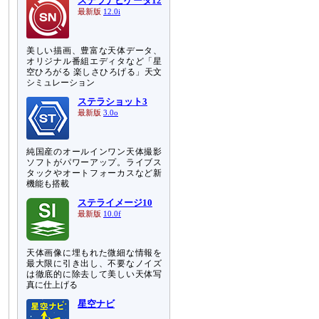
ステラナビゲータ12
最新版
12.0i
美しい描画、豊富な天体データ、
オリジナル番組エディタなど「星
空ひろがる 楽しさひろげる」天文
シミュレーション
ステラショット3
最新版
3.0o
純国産のオールインワン天体撮影
ソフトがパワーアップ。ライブス
タックやオートフォーカスなど新
機能も搭載
ステライメージ10
最新版
10.0f
天体画像に埋もれた微細な情報を
最大限に引き出し、不要なノイズ
は徹底的に除去して美しい天体写
真に仕上げる
星空ナビ