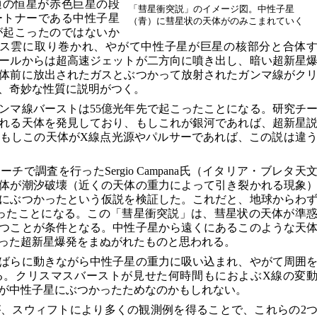
普通の恒星が赤色巨星の段
「彗星衝突説」のイメージ図。中性子星
ートナーである中性子星
（青）に彗星状の天体がのみこまれていく
が起こったのではないか
ガス雲に取り巻かれ、やがて中性子星が巨星の核部分と合体
ールからは超高速ジェットが二方向に噴き出し、暗い超新星
体前に放出されたガスとぶつかって放射されたガンマ線がク
、奇妙な性質に説明がつく。
ンマ線バーストは55億光年先で起こったことになる。研究チ
れる天体を発見しており、もしこれが銀河であれば、超新星
もしこの天体がX線点光源やパルサーであれば、この説は違
で調査を行ったSergio Campana氏（イタリア・ブレタ天
体が潮汐破壊（近くの天体の重力によって引き裂かれる現象
にぶつかったという仮説を検証した。これだと、地球からわ
ったことになる。この「彗星衝突説」は、彗星状の天体が準
つことが条件となる。中性子星から遠くにあるこのような天
った超新星爆発をまぬがれたものと思われる。
ばらに動きながら中性子星の重力に吸い込まれ、やがて周囲
る。クリスマスバーストが見せた何時間もにおよぶX線の変
が中性子星にぶつかったためなのかもしれない。
、スウィフトにより多くの観測例を得ることで、これらの2