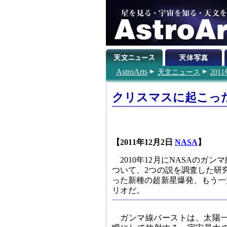
AstroArts
天文ニュース
201
クリスマスに起こっ
【2011年12月2日
NASA
】
2010年12月にNASAの
ついて、2つの説を調査した研
った新種の超新星爆発、もう一
リオだ。
ガンマ線バーストは、太陽