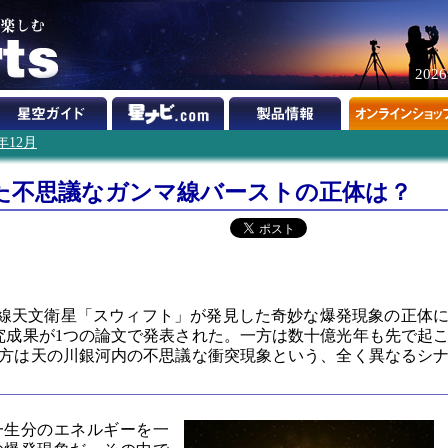
202
1年12月
た不思議なガンマ線バーストの正体は？
ガンマ線天文衛星「スウィフト」が発見した奇妙な爆発現象の正体
究成果が1つの論文で発表された。一方は数十億光年も先で起
方は天の川銀河内の不思議な衝突現象という、全く異なるシ
一生分のエネルギーを一