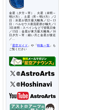
金星（夕方～宵）、火星（未明～
明け方）、土星（宵～明け方）／2
日：水星が西方最大離角／12～13
日：ペルセウス座流星群が極大／1
3日未明：スペインなどで皆既日食
／15日：金星が東方最大離角／16
日夕方～宵：細い月と金星が接近
／…
「
星空ガイド
」や「
特集一覧
」も
ご覧ください