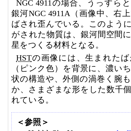
NGC 4911の場合、うっす
銀河NGC 4911A（画像中、
ばされ歪んでいる。このよう
がされた物質は、銀河間空間
星をつくる材料となる。
HST
の画像には、生まれたば
（ピンク色）を背景に、濃い
状の構造や、外側の渦巻く腕
か、さまざまな形をした数千
れている。
＜参照＞