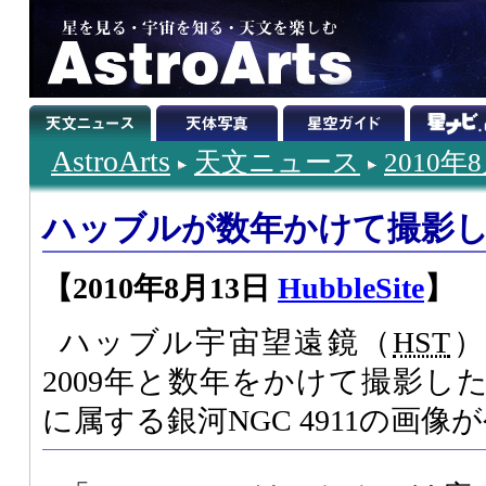
AstroArts
天文ニュース
2010年
ハッブルが数年かけて撮影した銀
【2010年8月13日
HubbleSite
】
ハッブル宇宙望遠鏡（
HST
）
2009年と数年をかけて撮影し
に属する銀河NGC 4911の画像