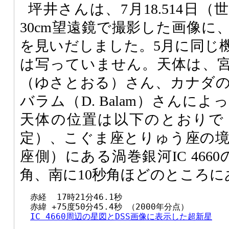
坪井さんは、7月18.514日
30cm望遠鏡で撮影した画像に
を見いだしました。5月に同じ
は写っていません。天体は、
（ゆさとおる）さん、カナダ
バラム（D. Balam）さんに
天体の位置は以下のとおりで
定）、こぐま座とりゅう座の
座側）にある渦巻銀河IC 466
角、南に10秒角ほどのところ
  赤経  17時21分46.1秒

  赤緯 +75度50分45.4秒 （2000年分点）

IC 4660周辺の星図とDSS画像に表示した超新星