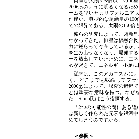
質量が太陽の8倍以上の恒
2006gyのように明るくなる
ームを率いたカリフォルニア大学バ
た違い、典型的な超新星の10
ての限界である、太陽の150
彼らの研究によって、超新星2
わかってきた。恒星は核融合反
力に逆らって存在しているが、
を生み出せなくなり、爆発する。
ーを放出していたために、エネ
応が起きて、エネルギー不足に
従来は、このメカニズムによ
く、どこまでも収縮してブラ
2006gyによって、収縮の過
とは重要な意味を持つ。なぜ
だ。Smith氏はこう指摘する。
「2つの可能性の間にある違
は新しく作られた元素を銀河中
めてしまうのですから」
＜参照＞