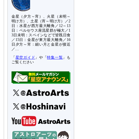
金星（夕方～宵）、火星（未明～
明け方）、土星（宵～明け方）／2
日：水星が西方最大離角／12～13
日：ペルセウス座流星群が極大／1
3日未明：スペインなどで皆既日食
／15日：金星が東方最大離角／16
日夕方～宵：細い月と金星が接近
／…
「
星空ガイド
」や「
特集一覧
」も
ご覧ください