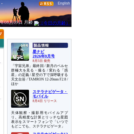
English
6年08月09日
月齢
星ナビ
2026年9月号
8月5日 発売
「宇宙兄弟」最終回 / 新月のペルセ
群極大を見る・撮る / 変わる「惑
星」の定義 / 星空の下で深呼吸する
天文台浴 / TAMRON 12-20mm F2.8 /
最
ほか
陽
ステラナビゲータ・
モバイル
8月4日 リリース
天体観察・撮影用モバイルアプ
リ。高精度な計算とリッチな星図
表示をスマートフォンで「いつで
もどこでも、ステラナビゲータ」