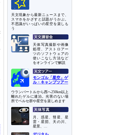
星
チ
け
天文現象から最新ニュースまで、
し
スマホをかざすと話題がうかぶ。
不思議がいっぱいの星空を楽しも
う
が
重
ー
天体写真撮影や画像
処理、アストロアー
ギ
ツのソフトウェアの
反
使いこなし方法など
をオンラインで解説
な
星
モンゴル「星空」ゲ
ル・キャンプツアー
こ
ら
ウランバートルから西へ250km以上
離れたゲルに連泊。光害のない場
所でペルセ群や星空を楽しめます
方
こ
月、惑星、彗星、星
雲・星団、天の川、
星景、…
デジタル