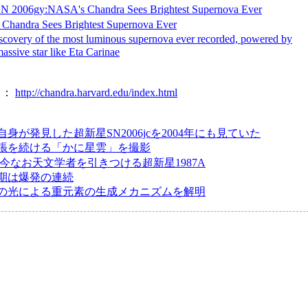
N 2006gy:NASA's Chandra Sees Brightest Supernova Ever
Chandra Sees Brightest Supernova Ever
covery of the most luminous supernova ever recorded, powered by
assive star like Eta Carinae
ラ：
http://chandra.harvard.edu/index.html
身が発見した超新星SN2006jcを2004年にも見ていた
張を続ける「かに星雲」を撮影
 今なお天文学者を引きつける超新星1987A
期は爆発の連続
の光による重元素の生成メカニズムを解明