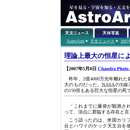
AstroArts
天文ニュース
200
理論上最大の恒星に
【2007年5月8日
Chandra Photo
昨年、2億4000万光年離
大のものだった。
NASA
のX線
の150倍もある巨大な恒星の死
「これまでに爆発が観測さ
って、頂点に君臨する存在と言
こう語ったのは、米国カリ
台とハワイのケック天文台を