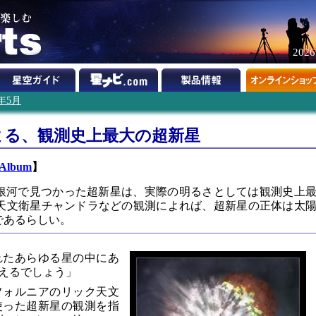
202
7年5月
よる、観測史上最大の超新星
 Album
】
れた銀河で見つかった超新星は、実際の明るさとしては観測史上
天文衛星チャンドラなどの観測によれば、超新星の正体は太
であるらしい。
れたあらゆる星の中にあ
えるでしょう」
フォルニアのリック天文
使った超新星の観測を指