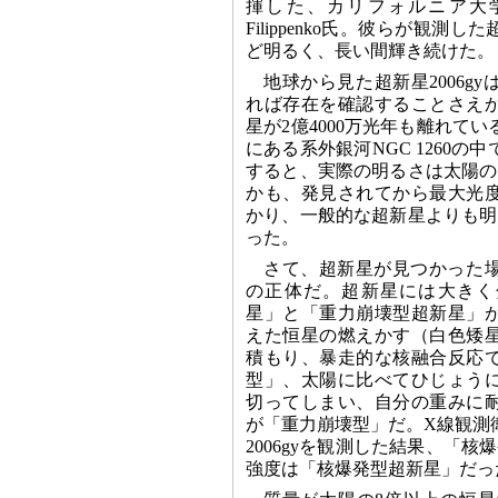
揮した、カリフォルニア大学
Filippenko氏。彼らが観測し
ど明るく、長い間輝き続けた。
地球から見た超新星2006g
れば存在を確認することさえ
星が2億4000万光年も離れて
にある系外銀河NGC 1260の
すると、実際の明るさは太陽の
かも、発見されてから最大光度
かり、一般的な超新星よりも明
った。
さて、超新星が見つかった
の正体だ。超新星には大きく
星」と「重力崩壊型超新星」
えた恒星の燃えかす（白色矮
積もり、暴走的な核融合反応
型」、太陽に比べてひじょう
切ってしまい、自分の重みに
が「重力崩壊型」だ。X線観測
2006gyを観測した結果、「
強度は「核爆発型超新星」だった