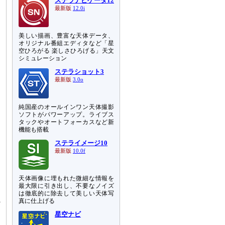
ステラナビゲータ12
最新版
12.0i
美しい描画、豊富な天体データ、
オリジナル番組エディタなど「星
空ひろがる 楽しさひろげる」天文
シミュレーション
ステラショット3
最新版
3.0o
純国産のオールインワン天体撮影
ソフトがパワーアップ。ライブス
タックやオートフォーカスなど新
機能も搭載
ステライメージ10
最新版
10.0f
天体画像に埋もれた微細な情報を
最大限に引き出し、不要なノイズ
は徹底的に除去して美しい天体写
の
真に仕上げる
星空ナビ