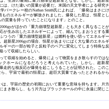
星は、生涯の最期に重力崩壊型超新星となる。しかし、超新
ためには、けた違いの質量が必要だ。米国の天文学者による研究
ークレー校のNathan Smith氏によれば、「爆発はまさに
0倍ものエネルギーが解放されました。爆発した星は、恒星と
倍もの質量を持っていたことになります」とのこと。
006gyがほかの「重力崩壊型超新星」とも大きく異なること
応が生み出したエネルギーによって、縮んでしまおうとする
ふつうの「重力崩壊型超新星」は燃料を使い切ってエネルギ
超新星2006gyの場合、恒星があまりにばく大な量のエネル
ルギーの一部が粒子と反粒子のペアに変化してしまう特殊な
陥って収縮したらしい。
って収縮を始めると、爆発によって物質をまき散らすのでは
ックホールになるだろうと考えられていた。しかし、超新
程で暴走的な核反応が爆発を起こしうることが証明された。この
なら、宇宙で最初の恒星は、超巨大質量であったとされるか
いは、宇宙の歴史の初期において重要な意味を持ちます。片
にまき散らし、もう片方はブラックホールの中に永遠に閉じ