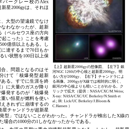
バークレー校のAlex
た超新星2006gyは、それほ
yは、大型の望遠鏡でなけ
かなわなかったが、超新
いる（ペルセウス座の方向
中で起こった）ことを考慮
500億倍以上もある。し
に達するまで70日もか
るい状態を100日以上保
【上】超新星2006gyの想像図、【左下】銀
場合、問題となるのはそ
河NGC 1260の中心核と超新星2006gy。明
分けて「核爆発型超新
るい方が2006gy、【右下】チャンドラによ
がある。すでに生涯を終
る画像。2006gyがX線では相対的に弱く、
銀河の中心核よりも暗いことがわかる。ク
星）に大量のガスが降り
リックで拡大（提供：NASA/CXC/M.Weiss;
で爆発するのが「核爆発
X-ray: NASA/CXC/UC Berkeley/N.Smith et
に重い恒星が燃料を使い
al.; IR: Lick/UC Berkeley/J.Bloom &
耐えきれずに崩壊するの
C.Hansen ）
衛星チャンドラが超新星
核爆発型」ではないことがわかった。チャンドラが検出したX線
場合の1000分の1しかなかったからである。