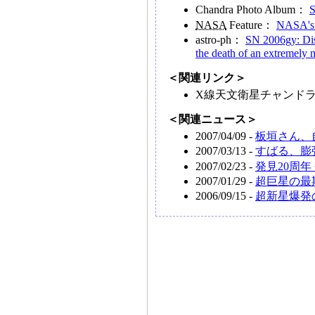
Chandra Photo Album：
S
NASA
Feature：
NASA's 
astro-ph：
SN 2006gy: Dis
the death of an extremely m
＜関連リンク＞
X線天文衛星チャンド
＜関連ニュース＞
2007/04/09 -
板垣さん、自
2007/03/13 -
すばる、膨
2007/02/23 -
発見20周年
2007/01/29 -
超巨星の最
2006/09/15 -
超新星爆発