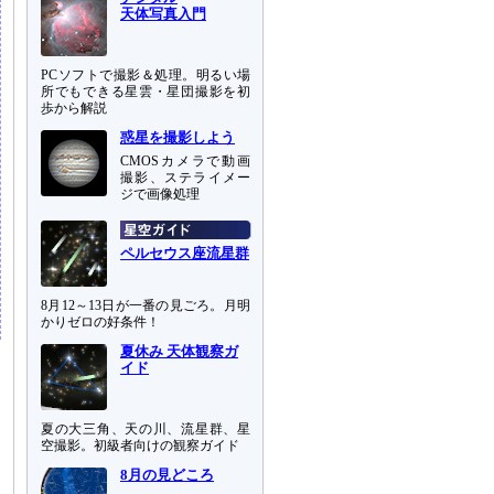
天体写真入門
PCソフトで撮影＆処理。明るい場
所でもできる星雲・星団撮影を初
歩から解説
惑星を撮影しよう
CMOSカメラで動画
撮影、ステライメー
ジで画像処理
ペルセウス座流星群
8月12～13日が一番の見ごろ。月明
かりゼロの好条件！
夏休み 天体観察ガ
イド
夏の大三角、天の川、流星群、星
空撮影。初級者向けの観察ガイド
8月の見どころ