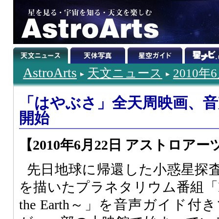
AstroArts
天文ニュース
2010年
「はやぶさ」全天周映画、音
開始
【2010年6月22日 アストロアー
先日地球に帰還した小惑星探
を描いたプラネタリウム番組「HAYA
the Earth～」を音声ガイ