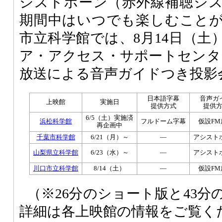
シストホーン（赤外線補聴シ
期間中はいつでも楽しむこと
市立科学館では、8月14日（土
ア・アクセス・サポートセンタ
放送による音声ガイドつき投影
日本語字幕
音声ガ
上映館
実施日
提供方式
提供
6/5（土）実施済
浜松科学館
フルドーム字幕
仮設FM
再企画中
千葉市科学館
6/21（月）～
―
アシスト
山梨県立科学館
6/23（水）～
―
アシスト
川口市立科学館
8/14（土）
―
仮設FM
（※26分のショート版と43
詳細は各上映館の情報をご覧く