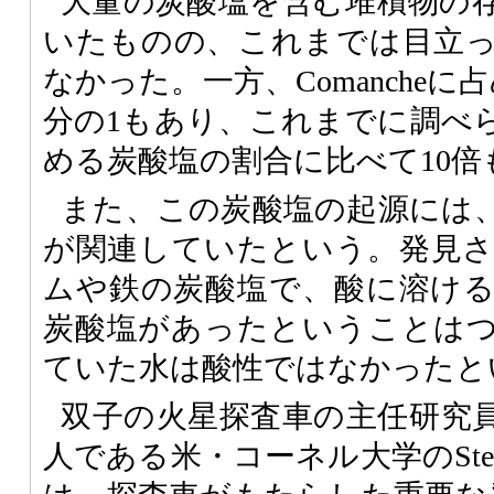
大量の炭酸塩を含む堆積物の
いたものの、これまでは目立
なかった。一方、Comanche
分の1もあり、これまでに調べ
める炭酸塩の割合に比べて10倍
また、この炭酸塩の起源には
が関連していたという。発見
ムや鉄の炭酸塩で、酸に溶け
炭酸塩があったということは
ていた水は酸性ではなかったと
双子の火星探査車の主任研究
人である米・コーネル大学のSteve