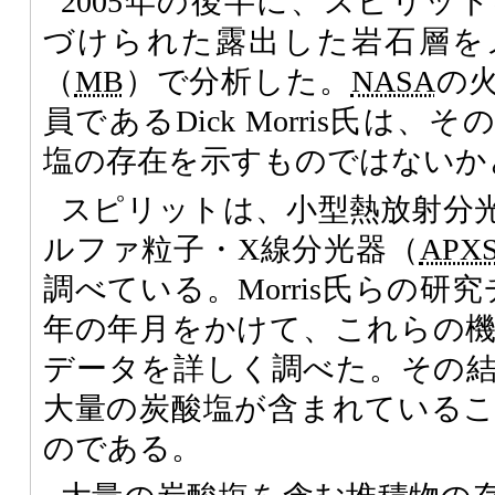
2005年の後半に、スピリットは
づけられた露出した岩石層を
（
MB
）で分析した。
NASA
の
員であるDick Morris氏は
塩の存在を示すものではないか
スピリットは、小型熱放射分
ルファ粒子・X線分光器（
APX
調べている。Morris氏らの研
年の年月をかけて、これらの
データを詳しく調べた。その結果、
大量の炭酸塩が含まれている
のである。