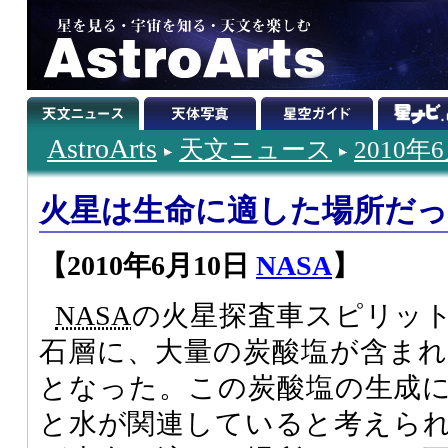
AstroArts
天文ニュース
2010年
火星は生命に適した場所だ
【2010年6月10日
NASA
】
NASA
の火星探査車スピリット
石層に、大量の炭酸塩が含ま
となった。この炭酸塩の生成
と水が関連していると考えら