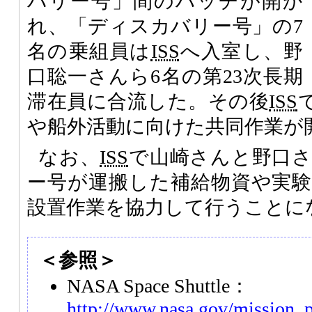
バリー号」間のハッチが開か
れ、「ディスカバリー号」の7
名の乗組員は
ISS
へ入室し、野
口聡一さんら6名の第23次長期
滞在員に合流した。その後
ISS
や船外活動に向けた共同作業が
なお、
ISS
で山崎さんと野口
ー号が運搬した補給物資や実
設置作業を協力して行うことに
＜参照＞
NASA Space Shuttle：
http://www.nasa.gov/mission_p