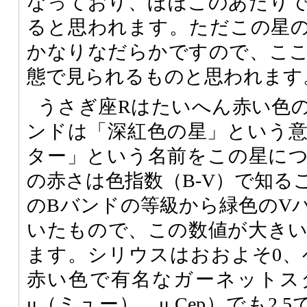
なっており、ほぼこのあたり
ると思われます。ただこの星
かなりなだらかですので、こ
態で見られるものと思われます
うさぎ座Rはたいへん赤い色
ンドは「深紅色の星」という
ター」という名前をこの星に
の赤さは色指数（B-V）で知る
のBバンドの等級から緑色のV
いたもので、この数値が大き
ます。シリウスはおおよそ0、ベ
赤い色で有名なガーネットス
μ（ミュー）、μ Cep）でも2