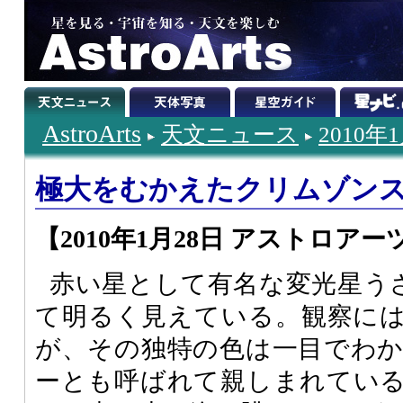
AstroArts
天文ニュース
2010年
極大をむかえたクリムゾン
【2010年1月28日 アストロアー
赤い星として有名な変光星う
て明るく見えている。観察に
が、その独特の色は一目でわ
ーとも呼ばれて親しまれてい