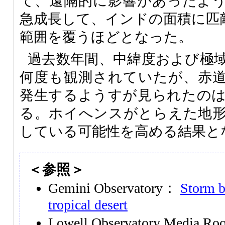
て、遠隔的に影響があったよ
急成長して、インドの面積に匹敵
範囲を覆うほどとなった。
過去数年間、中緯度および極
何度も観測されていたが、赤
発生するようすが見られたの
る。ホイへンスがとらえた地
している可能性を高める結果と
＜参照＞
Gemini Observatory：
Storm b
tropical desert
Lowell Observatory Media 