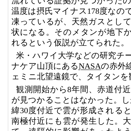
流れている証拠が見つかった
温度は摂氏マイナス178度なの
凍っているが、天然ガスとし
状になる。そのメタンが地下
れるという仮説が立てられた。
米・ハワイ大学などの研究チ
ナケア山頂にある
NASA
の赤外
ェミニ北望遠鏡で、タイタンを
観測開始から8年間、赤道付
が見つかることはなかった。しか
緯30度付近で雲が形成される
南極付近にも雲が発生した。