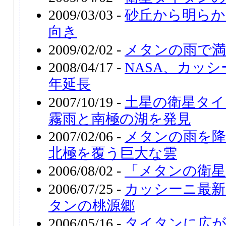
2009/03/03 -
砂丘から明らか
向き
2009/02/02 -
メタンの雨で
2008/04/17 -
NASA、カッ
年延長
2007/10/19 -
土星の衛星タイ
霧雨と南極の湖を発見
2007/02/06 -
メタンの雨を降
北極を覆う巨大な雲
2006/08/02 -
「メタンの衛星
2006/07/25 -
カッシーニ最新
タンの桃源郷
2006/05/16 -
タイタンに広が