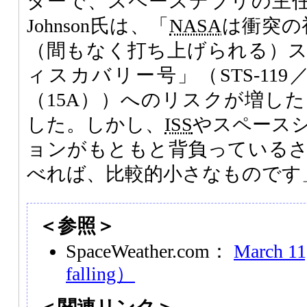
ターで、スペースデブリの主任研
Johnson氏は、「
NASA
は衝突の
（間もなく打ち上げられる）
ィスカバリー号」（STS-119
（15A））へのリスクが増し
した。しかし、
ISS
やスペース
ョンがもともと背負っている
べれば、比較的小さなものです
＜参照＞
SpaceWeather.com：
March 1
falling）