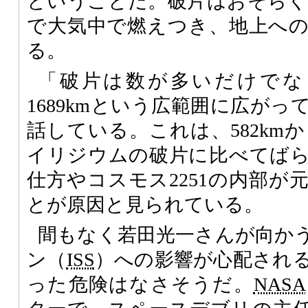
ということだ。破片はおそらく
で大気中で燃えつき、地上へ
る。
「破片は数が多いだけでなく
1689kmという広範囲に広がっ
話している。これは、582kmか
イリジウムの破片に比べてば
仕方やコスモス2251の内部が
とが原因と見られている。
間もなく若田光一さんが向か
ン（
ISS
）への影響が心配され
った危険はなさそうだ。
NASA