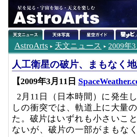
AstroArts
天文ニュース
2009年
人工衛星の破片、まもなく地
【2009年3月11日
SpaceWeather.
2月11日（日本時間）に発生
しの衝突では、軌道上に大量
た。破片はいずれも小さいこ
ないが、破片の一部がまもな