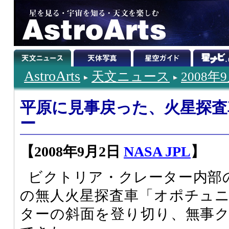
AstroArts
天文ニュース
2008年
平原に見事戻った、火星探
ー
【2008年9月2日
NASA JPL
】
ビクトリア・クレーター内部
の無人火星探査車「オポチュ
ターの斜面を登り切り、無事