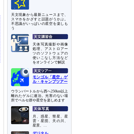
に
天文現象から最新ニュースまで、
スマホをかざすと話題がうかぶ。
不思議がいっぱいの星空を楽しも
う
天体写真撮影や画像
処理、アストロアー
ツのソフトウェアの
使いこなし方法など
をオンラインで解説
モンゴル「星空」ゲ
ル・キャンプツアー
ウランバートルから西へ250km以上
離れたゲルに連泊。光害のない場
所でペルセ群や星空を楽しめます
月、惑星、彗星、星
雲・星団、天の川、
星景、…
デジタル