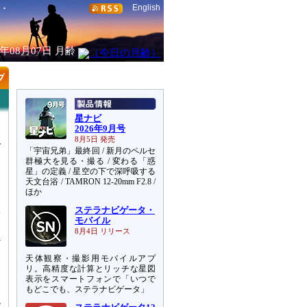
English
6年08月07日
月齢
星ナビ
2026年9月号
8月5日 発売
「宇宙兄弟」最終回 / 新月のペルセ
群極大を見る・撮る / 変わる「惑
星」の定義 / 星空の下で深呼吸する
天文台浴 / TAMRON 12-20mm F2.8 /
目
ほか
チ
ステラナビゲータ・
予
モバイル
8月4日 リリース
天体観察・撮影用モバイルアプ
リ。高精度な計算とリッチな星図
表示をスマートフォンで「いつで
もどこでも、ステラナビゲータ」
天