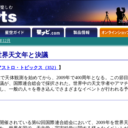
202
7年12月
を世界天文年と決議
アストロ・トピックス（352）
】
天体観測を始めてから、2009年で400周年となる。この節
議が、国際連合総会で採択された。世界中の天文学者やアマ
し、一般の人々を巻き込んでさまざまなイベントが行われる
で開催されている第62回国際連合総会において、2009年を世界