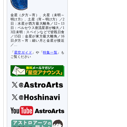
金星（夕方～宵）、火星（未明～
明け方）、土星（宵～明け方）／2
日：水星が西方最大離角／12～13
日：ペルセウス座流星群が極大／1
3日未明：スペインなどで皆既日食
／15日：金星が東方最大離角／16
日夕方～宵：細い月と金星が接近
／…
「
星空ガイド
」や「
特集一覧
」も
ご覧ください