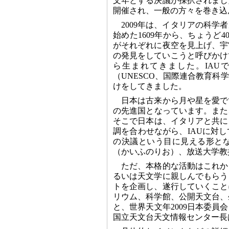
文年とする決議が採択されまし
開催され、一般の方々を巻き込
2009年は、イタリアの科
始めた1609年から、ちょうど
がそれぞれに夜空を見上げ、宇
の発見をしていこうと呼びかけ
ら生まれてきました。IAU
（UNESCO、国際連合教育
けをしてきました。
日本は古来から月や星を愛で
の先進国となっています。また
そこで日本は、イタリアと共に
調を合わせながら、IAUに対
の決議という目に見える形とな
（かいふのりお）、放送大学教
ただ、本格的な活動はこれか
るいは天文学に親しんでもらう
トを企画し、遂行していくこと
リウム、科学館、公開天文台、
と、世界天文年2009日本委
国立天文台天文情報センター長