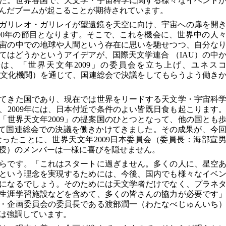
た。世界各国で、天文学・宇宙科学に関する様々なイベント
んだブームが起こることが期待されています。
学者ガリレオ・ガリレイが望遠鏡を天空に向け、宇宙への扉を開
400年の節目となります。そこで、これを機会に、世界中の人
宙の中での地球や人間という存在に思いを馳せつつ、自分な
てはどうかというアイデアが、国際天文学連合 （IAU）の中
では、「世界天文年2009」の委員会を立ち上げ、ユネス
科学文化機関）を通じて、国連総会で決議をしてもらうよう働き
てきた国であり、現在では世界をリードする天文学・宇宙科
、2009年には、日本付近で条件のよい皆既日食も起こります
「世界天文年2009」の提案国のひとつとなって、他の国とも
して国連総会での決議を働きかけてきました。その成果が、今
ったことに、世界天文年2009日本委員会（委員長：海部宣
授）のメンバーは一様に喜びを隠せません。
らです。「これはスタートに過ぎません。多くの人に、星空
という理念を実現するためには、今後、国内でも様々なイベ
になるでしょう。そのためには天文学者だけでなく、プラネ
生涯学習施設などを含めて、多くの皆さんの協力が必要です
員会・企画委員会の委員長である渡部潤一（わたなべじゅんいち
は強調しています。