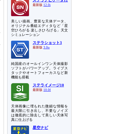
が
ステラナビゲータ12
最新版
12.0i
き
々
美しい描画、豊富な天体データ、
オリジナル番組エディタなど「星
り
空ひろがる 楽しさひろげる」天文
か
シミュレーション
コ
ステラショット3
か
最新版
3.0o
学
純国産のオールインワン天体撮影
。
ソフトがパワーアップ。ライブス
歩
タックやオートフォーカスなど新
回
機能も搭載
男
ステライメージ10
最新版
10.0f
あ
ン
天体画像に埋もれた微細な情報を
タ
最大限に引き出し、不要なノイズ
」
は徹底的に除去して美しい天体写
真に仕上げる
）
星空ナビ