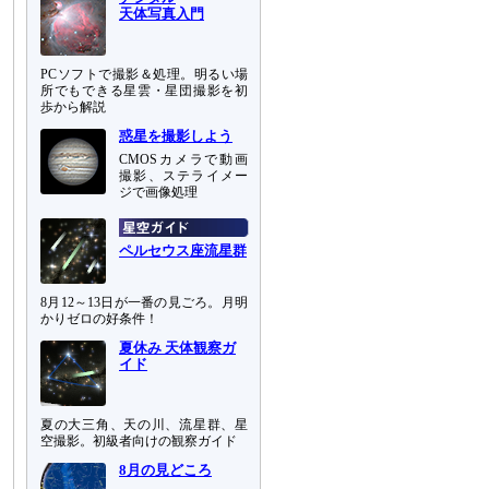
天体写真入門
PCソフトで撮影＆処理。明るい場
所でもできる星雲・星団撮影を初
歩から解説
惑星を撮影しよう
CMOSカメラで動画
撮影、ステライメー
ジで画像処理
ペルセウス座流星群
8月12～13日が一番の見ごろ。月明
かりゼロの好条件！
夏休み 天体観察ガ
イド
夏の大三角、天の川、流星群、星
空撮影。初級者向けの観察ガイド
8月の見どころ