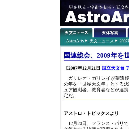
AstroArts
天文ニュース
200
国連総会、2009年
【2007年12月21日
国立天文台 
ガリレオ・ガリレイが望遠鏡で
の年を「世界天文年」とする決
ュア観測者、教育者などが連携
定だ。
アストロ・トピックスより
12月20日、フランス・パリ