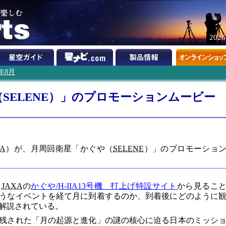
202
7年8月
SELENE）」のプロモーションムービー
XA
）が、月周回衛星「かぐや（
SELENE
）」のプロモーショ
、
JAXA
の
かぐや/H-IIA13号機 打上げ特設サイト
から見るこ
うなイベントを経て月に到着するのか、到着後にどのように
解説されている。
残された「月の起源と進化」の謎の核心に迫る日本のミッシ