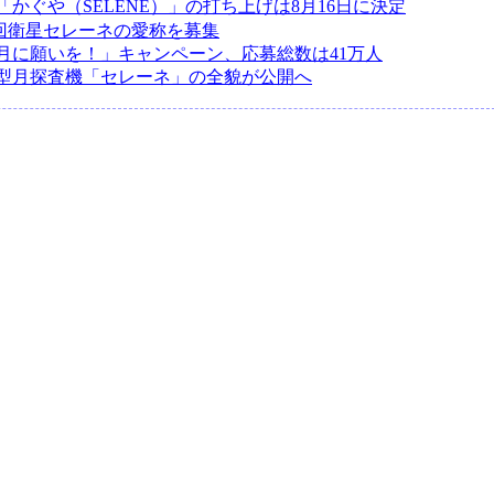
かぐや（SELENE）」の打ち上げは8月16日に決定
周回衛星セレーネの愛称を募集
月に願いを！」キャンペーン、応募総数は41万人
型月探査機「セレーネ」の全貌が公開へ