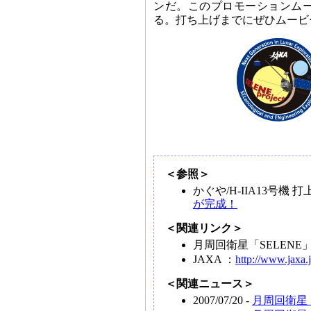
ンだ。このプロモーションム
る。打ち上げまでにぜひムービ
＜参照＞
かぐや/H-IIA13号機
が完成！
＜関連リンク＞
月周回衛星「SELEN
JAXA ：
http://www.jaxa.j
＜関連ニュース＞
2007/07/20 -
月周回衛星