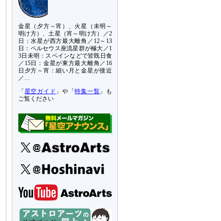
金星（夕方～宵）、火星（未明～
明け方）、土星（宵～明け方）／2
日：水星が西方最大離角／12～13
日：ペルセウス座流星群が極大／1
3日未明：スペインなどで皆既日食
／15日：金星が東方最大離角／16
日夕方～宵：細い月と金星が接近
／…
「
星空ガイド
」や「
特集一覧
」も
ご覧ください