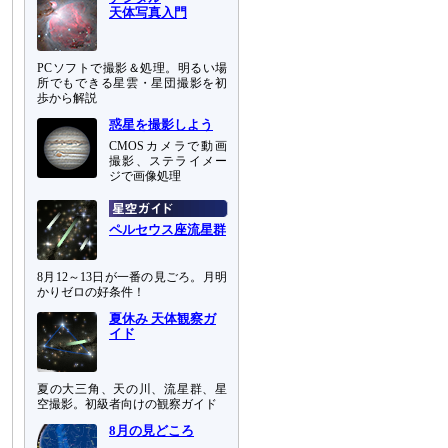
天体写真入門
PCソフトで撮影＆処理。明るい場
所でもできる星雲・星団撮影を初
歩から解説
惑星を撮影しよう
CMOSカメラで動画
撮影、ステライメー
ジで画像処理
ペルセウス座流星群
8月12～13日が一番の見ごろ。月明
かりゼロの好条件！
夏休み 天体観察ガ
イド
夏の大三角、天の川、流星群、星
空撮影。初級者向けの観察ガイド
8月の見どころ