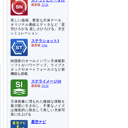
ステラナビゲータ12
き
最新版
12.0i
美しい描画、豊富な天体データ、
オリジナル番組エディタなど「星
空ひろがる 楽しさひろげる」天文
シミュレーション
ステラショット3
最新版
3.0o
純国産のオールインワン天体撮影
ソフトがパワーアップ。ライブス
タックやオートフォーカスなど新
機能も搭載
ステライメージ10
最新版
10.0f
天体画像に埋もれた微細な情報を
最大限に引き出し、不要なノイズ
は徹底的に除去して美しい天体写
真に仕上げる
星空ナビ