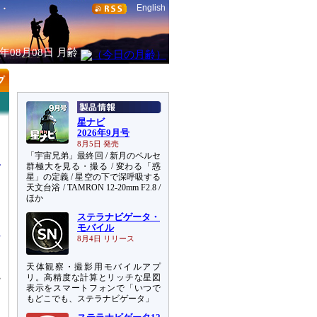
English
6年08月08日
月齢
星ナビ
2026年9月号
8月5日 発売
「宇宙兄弟」最終回 / 新月のペルセ
群極大を見る・撮る / 変わる「惑
星」の定義 / 星空の下で深呼吸する
天文台浴 / TAMRON 12-20mm F2.8 /
ほか
ン
ステラナビゲータ・
モバイル
8月4日 リリース
と
天体観察・撮影用モバイルアプ
観
リ。高精度な計算とリッチな星図
表示をスマートフォンで「いつで
もどこでも、ステラナビゲータ」
ョ