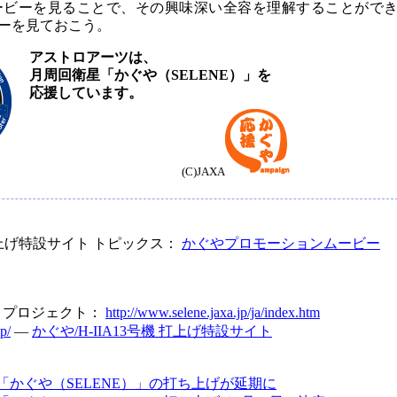
ービーを見ることで、その興味深い全容を理解することがで
ーを見ておこう。
アストロアーツは、
月周回衛星「かぐや（SELENE）」を
応援しています。
(C)JAXA
 打上げ特設サイト トピックス：
かぐやプロモーションムービー
E」プロジェクト：
http://www.selene.jaxa.jp/ja/index.htm
p/
―
かぐや/H-IIA13号機 打上げ特設サイト
「かぐや（SELENE）」の打ち上げが延期に