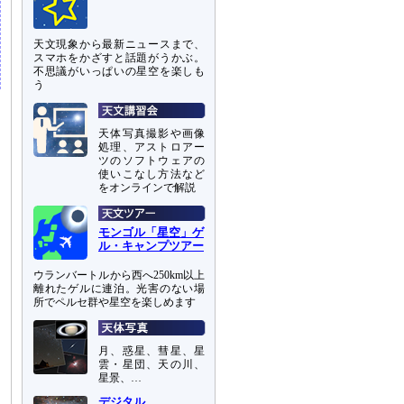
天文現象から最新ニュースまで、
スマホをかざすと話題がうかぶ。
不思議がいっぱいの星空を楽しも
う
天体写真撮影や画像
処理、アストロアー
ツのソフトウェアの
使いこなし方法など
をオンラインで解説
モンゴル「星空」ゲ
ル・キャンプツアー
ウランバートルから西へ250km以上
離れたゲルに連泊。光害のない場
所でペルセ群や星空を楽しめます
月、惑星、彗星、星
雲・星団、天の川、
星景、…
デジタル