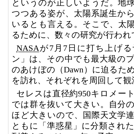
というのが正しいようだ。地
つつある姿が、太陽系誕生から
いるとも言える。そこで、太
るために、数々の研究が行われ
NASA
が7月7日に打ち上げ
ン」は、その中でも最大級の
のあけぼの（Dawn）に迫るた
を訪れ、それぞれを周回して観
セレスは直径約950キロメー
では群を抜いて大きい。自分
ほど大きいので、国際天文学
ともに「準惑星」に分類され