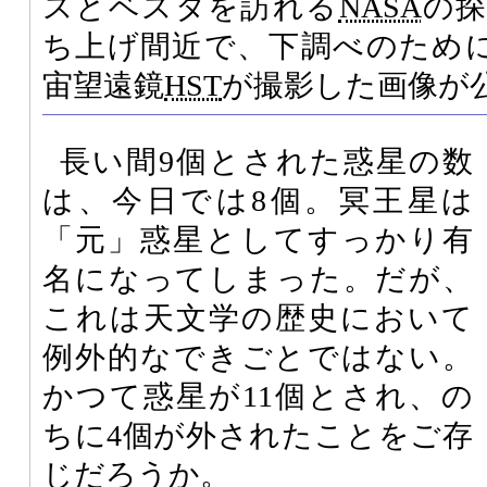
スとベスタを訪れる
NASA
の探
ち上げ間近で、下調べのため
宙望遠鏡
HST
が撮影した画像が
長い間9個とされた惑星の数
は、今日では8個。冥王星は
「元」惑星としてすっかり有
名になってしまった。だが、
これは天文学の歴史において
例外的なできごとではない。
かつて惑星が11個とされ、の
ちに4個が外されたことをご存
じだろうか。