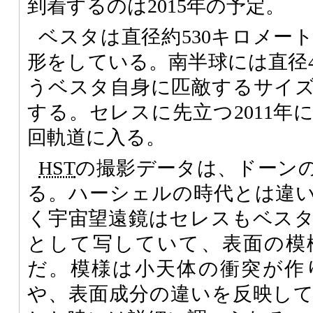
到着するのは2015年の予定。
ベスタは直径約530キロメー
形をしている。南半球には直径4
うベスタ自身に匹敵するサイ
する。セレスに先立つ2011年
回軌道に入る。
HST
の撮影データは、ドーン
る。ハーシェルの時代とは違
く宇宙望遠鏡はセレスもベス
として写していて、表面の模
だ。模様は小天体の衝突が作
や、表面成分の違いを反映し