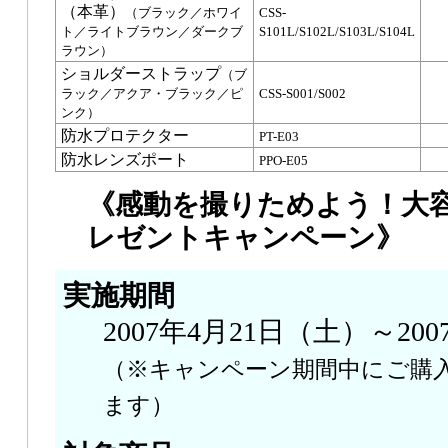
（本革）
（ブラック／ホワイ
CSS-
ト／ライトブラウン／ダークブ
S101L/S102L/S103L/S104L
ラウン）
ショルダーストラップ
（ブ
ラック／アクア・ブラック／ピ
CSS-S001/S002
ンク）
防水プロテクター
PT-E03
防水レンズポート
PPO-E05
《感動を撮りためよう！大容
レゼントキャンペーン》
実施期間
2007年4月21日（土）～20
（※キャンペーン期間中にご購
ます）