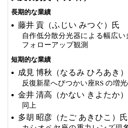
長期的な業績
藤井 貢（ふじい みつぐ）氏
自作低分散分光器による幅広い
フォローアップ観測
短期的な業績
成見 博秋（なるみ ひろあき
反復新星へびつかい座RS の増
金井 清高（かない きよたか
同上
多胡 昭彦（たご あきひこ）氏
カシオペヤ座の重力レンズ現