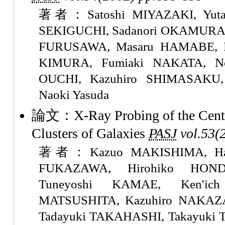
著者：Satoshi MIYAZAKI, Yuta
SEKIGUCHI, Sadanori OKAMURA, 
FURUSAWA, Masaru HAMABE, Ka
KIMURA, Fumiaki NAKATA, N
OUCHI, Kazuhiro SHIMASAKU,
Naoki Yasuda
論文：X-Ray Probing of the Centr
Clusters of Galaxies
PASJ
vol.53(
著者：Kazuo MAKISHIMA, Haji
FUKAZAWA, Hirohiko HOND
Tuneyoshi KAMAE, Ken'ic
MATSUSHITA, Kazuhiro NAKAZ
Tadayuki TAKAHASHI, Takayuki 