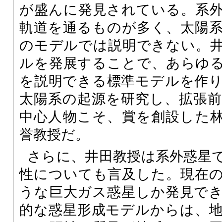
が盛んに発見されている。系
軌道を通るものが多く、太陽
のモデルでは説明できない。
ルを発展することで、あらゆ
を説明できる標準モデルを作
太陽系の起源を研究し、拡張
中心人物こそ、賞を創設した
誉教授だ。
さらに、井田教授は系外惑星
性についても言及した。現在
うな巨大ガス惑星しか発見で
的な惑星形成モデルからは、