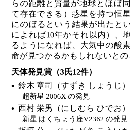
らの距離と質量が地球とほぼ
て存在できる）惑星を持つ恒星
にのぼるという結果が出たと
によれば10年かそれ以内）、
るようになれば、大気中の酸
命が見つかるかもしれないとの
天体発見賞（3氏12件）
鈴木 章司（すずき しょうじ
超新星 2006X の発見
西村 栄男（にしむら ひでお
新星 はくちょう座V2362 の発見