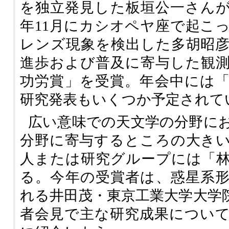
を独立発見した板垣公一さんが1
年11月にカシオペヤ座で起こ
レンズ現象を検出した多胡昭
進歩および普及に寄与した観
功労賞」を受賞。年会中には
研究発表もいくつか予定されて
広い意味での天文学の分野に
分野に寄与するところの大き
人または研究グループには「
る。今年の受賞者は、惑星系
れる井田茂・東京工業大学大学
者会見で主な研究成果につい