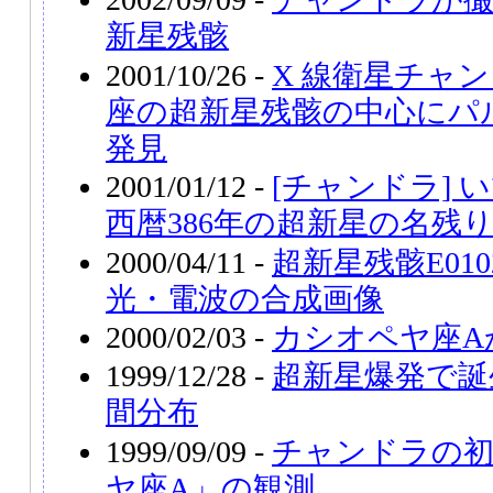
新星残骸
2001/10/26 -
X 線衛星チャ
座の超新星残骸の中心にパ
発見
2001/01/12 -
[チャンドラ] 
西暦386年の超新星の名残
2000/04/11 -
超新星残骸E010
光・電波の合成画像
2000/02/03 -
カシオペヤ座A
1999/12/28 -
超新星爆発で誕
間分布
1999/09/09 -
チャンドラの初
ヤ座A」の観測