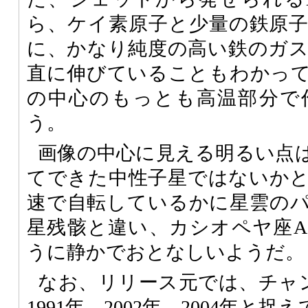
ら、ケイ素原子と少量の鉄原
に、かなり純度の高い鉄のガ
直に伸びていることもわかっ
の中心のもっとも高温部分で
う。
画像の中心に見える明るい点
てできた中性子星ではないか
速で自転しているかに星雲の
星残骸と違い、カシオペヤ座
うに静かでおとなしいようだ。
なお、リリース元では、チャ
1991年、2002年、2004年と