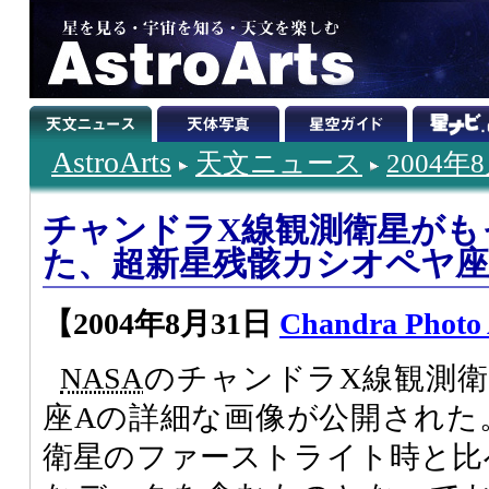
AstroArts
天文ニュース
2004年
チャンドラX線観測衛星がも
た、超新星残骸カシオペヤ座
【2004年8月31日
Chandra Photo
NASA
のチャンドラX線観測
座Aの詳細な画像が公開された
衛星のファーストライト時と比べ