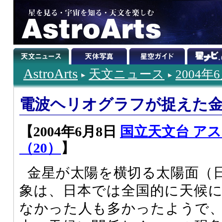
AstroArts
天文ニュース
2004年
電波ヘリオグラフが捉えた
【2004年6月8日
国立天文台 ア
（20）
】
金星が太陽を横切る太陽面（
象は、日本では全国的に天候
なかった人も多かったようで