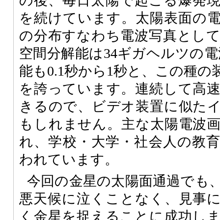
の後、毎日太陽で起こる爆発
を続けています。太陽表面の
の分布すなわち電波写真とし
空間分解能は34ギガヘルツの電
能も0.1秒から1秒と、この種
を誇っています。連続して高
きるので、ビデオ装置に似た
もしれません。主な太陽電波
れ、学校・大学・社会人の教
われています。
今回の金星の太陽面通過でも
悪天候に泣くことなく、見事
く金星を捉えることに成功し