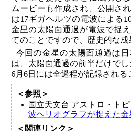
ムービーも作成され、公開さ
は17ギガヘルツの電波による1
金星の太陽面通過が電波で捉
てのことですので、歴史的な成
今回の金星の太陽面通過は日
は、太陽面通過の前半だけでした
6月6日には全過程が記録され
＜参照＞
国立天文台 アストロ・トピ
波ヘリオグラフが捉えた金
＜関連リンク＞