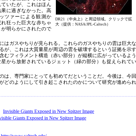
れていたが、これはほん
結果に過ぎなかった。高
ッツァーによる観測か
DR21（中央上）と周辺領域。クリックで拡
荒れ狂った巨大な赤ちゃ
大（提供：NASA/JPL-Caltech）
とが明らかにされたので
にはガスやちりが見られる。これらのガスやちりの雲は巨大
るが、これは大質量星が周辺の雲を破壊するという証拠を示
含むフィラメント構造（赤い部分）が縦横に広がっているよ
な星から放射されているジェット（緑の部分）も捉えられて
のは、専門家にとっても初めてだということだ。今後は、今
がどのようにして引き起こされたのかについて研究が進めら
s：
Invisible Giants Exposed in New Spitzer Image
visible Giants Exposed in New Spitzer Image
：
http://www.caltech.edu/