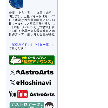
金星（夕方～宵）、火星（未明～
明け方）、土星（宵～明け方）／2
日：水星が西方最大離角／12～13
日：ペルセウス座流星群が極大／1
3日未明：スペインなどで皆既日食
／15日：金星が東方最大離角／16
日夕方～宵：細い月と金星が接近
／…
「
星空ガイド
」や「
特集一覧
」も
ご覧ください