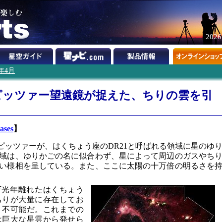
202
4年4月
ピッツァー望遠鏡が捉えた、ちりの雲を引
ases
】
ピッツァーが、はくちょう座のDR21と呼ばれる領域に星のゆ
域は、ゆりかごの名に似合わず、星によって周辺のガスやち
い様相を呈している。また、ここに太陽の十万倍の明るさを
1万光年離れたはくちょう
ちりが大量に存在してお
く不可能だ。これまでの
は巨大な星雲から発せら