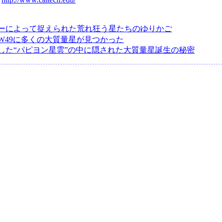
ーによって捉えられた荒れ狂う星たちのゆりかご
W49に多くの大質量星が見つかった
した“パピヨン星雲”の中に隠された大質量星誕生の秘密