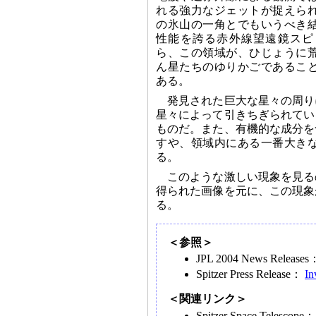
れる強力なジェットが捉えら
の氷山の一角とでもいうべき
性能を誇る赤外線望遠鏡スピ
ら、この領域が、ひじょうに
ん星たちのゆりかごであるこ
ある。
発見された巨大な星々の周り
星々によって引きちぎられてい
ものだ。また、有機的な成分を
すや、領域内にある一番大き
る。
このような激しい現象を見る
得られた画像を元に、この現象
る。
＜参照＞
JPL 2004 News Release
Spitzer Press Release：
In
＜関連リンク＞
Spitzer Space Telescope