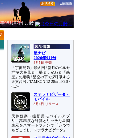
English
6年08月07日
月齢
星ナビ
2026年9月号
8月5日 発売
「宇宙兄弟」最終回 / 新月のペルセ
群極大を見る・撮る / 変わる「惑
星」の定義 / 星空の下で深呼吸する
天文台浴 / TAMRON 12-20mm F2.8 /
ほか
り
ステラナビゲータ・
り
モバイル
持
8月4日 リリース
天体観察・撮影用モバイルアプ
リ。高精度な計算とリッチな星図
表示をスマートフォンで「いつで
もどこでも、ステラナビゲータ」