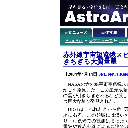
AstroArts
天文ニュース
200
赤外線宇宙望遠鏡ス
きちぎる大質量星
【2004年4月14日
JPL News Rele
NASA
の赤外線宇宙望遠鏡ス
かごを発見した。この星形成領
の雲が引きちぎられるなど激し
つ巨大な星が発見された。
DR21は、われわれから約
座にある。この領域には濃い
り、可視光での観測はまった
電波や近赤外線による観測で