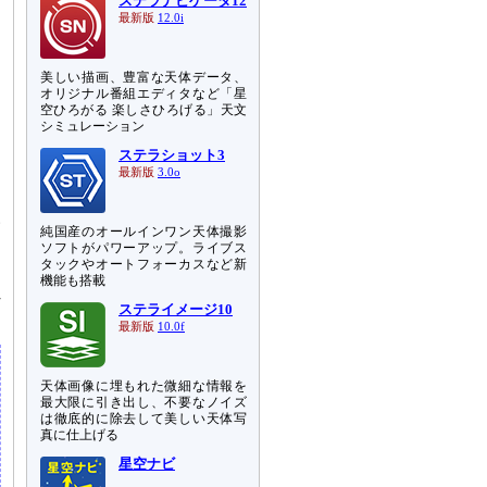
ステラナビゲータ12
最新版
12.0i
美しい描画、豊富な天体データ、
オリジナル番組エディタなど「星
空ひろがる 楽しさひろげる」天文
シミュレーション
な
ステラショット3
最新版
3.0o
す
う
い
純国産のオールインワン天体撮影
ソフトがパワーアップ。ライブス
タックやオートフォーカスなど新
回
機能も搭載
れ
ステライメージ10
最新版
10.0f
天体画像に埋もれた微細な情報を
最大限に引き出し、不要なノイズ
は徹底的に除去して美しい天体写
真に仕上げる
星空ナビ