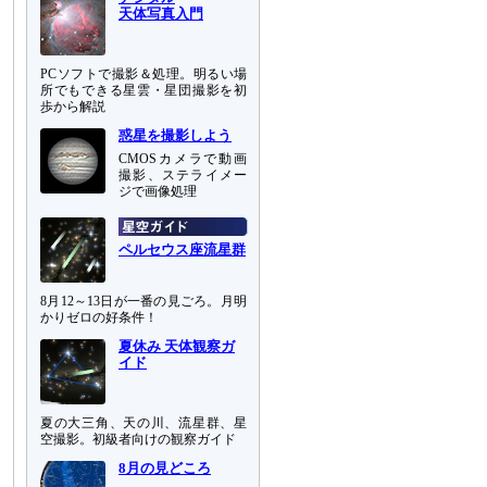
天体写真入門
PCソフトで撮影＆処理。明るい場
所でもできる星雲・星団撮影を初
歩から解説
惑星を撮影しよう
CMOSカメラで動画
撮影、ステライメー
ジで画像処理
ペルセウス座流星群
8月12～13日が一番の見ごろ。月明
かりゼロの好条件！
夏休み 天体観察ガ
イド
夏の大三角、天の川、流星群、星
空撮影。初級者向けの観察ガイド
8月の見どころ