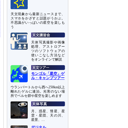
天文現象から最新ニュースまで、
スマホをかざすと話題がうかぶ。
不思議がいっぱいの星空を楽しも
う
天体写真撮影や画像
処理、アストロアー
ツのソフトウェアの
使いこなし方法など
をオンラインで解説
モンゴル「星空」ゲ
ル・キャンプツアー
ウランバートルから西へ250km以上
離れたゲルに連泊。光害のない場
所でペルセ群や星空を楽しめます
月、惑星、彗星、星
雲・星団、天の川、
星景、…
デジタル