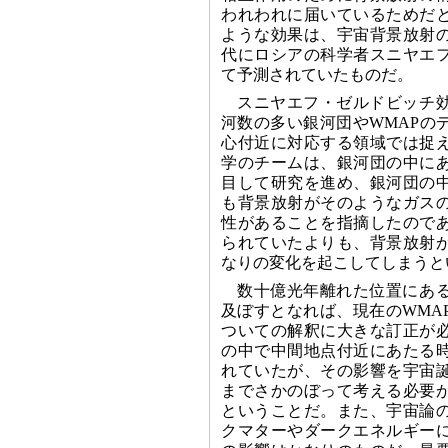
われわれに届いているためだ
ような効果は、宇宙背景放射の
代にロシアの科学者スニヤエ
て予測されていたものだ。
スニヤエフ・ゼルドビッチ
河数の多い銀河団やWMAPの
心付近に対応する領域では捉
学のチームは、銀河団の中に
目して研究を進め、銀河団の
も背景放射がそのようなガス
性があることを指摘したので
られていたよりも、背景放射
なりの変化を起こしてしまうと
数十億光年離れた位置にあ
及ぼすとなれば、現在のWMA
ついての解釈に大きな訂正が
の中で中間地点付近にあたる
れていたが、その影響を宇宙
までさかのぼって考える必要
ということだ。また、宇宙論
クマターやダークエネルギー