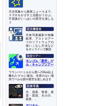
天文現象から最新ニュースまで、
スマホをかざすと話題がうかぶ。
不思議がいっぱいの星空を楽しも
景
う
れ
結
天体写真撮影や画像
処理、アストロアー
ツのソフトウェアの
使いこなし方法など
をオンラインで解説
モンゴル「星空」ゲ
ル・キャンプツアー
ウランバートルから西へ250km以上
離れたゲルに連泊。光害のない場
所でペルセ群や星空を楽しめます
月、惑星、彗星、星
雲・星団、天の川、
星景、…
デジタル