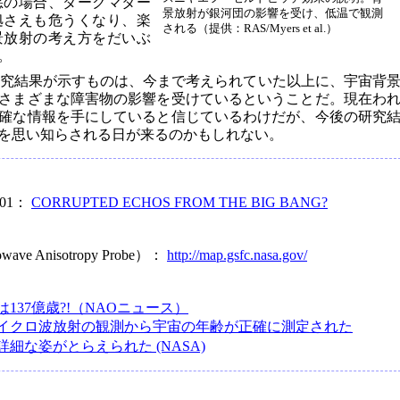
悪の場合、ダークマター
景放射が銀河団の影響を受け、低温で観測
拠さえも危うくなり、楽
される（提供：RAS/Myers et al.）
景放射の考え方をだいぶ
。
研究結果が示すものは、今まで考えられていた以上に、宇宙背
さまざまな障害物の影響を受けているということだ。現在わ
確な情報を手にしていると信じているわけだが、今後の研究
を思い知らされる日が来るのかもしれない。
- 01：
CORRUPTED ECHOS FROM THE BIG BANG?
owave Anisotropy Probe）：
http://map.gsfc.nasa.gov/
137億歳?!（NAOニュース）
イクロ波放射の観測から宇宙の年齢が正確に測定された
細な姿がとらえられた (NASA)