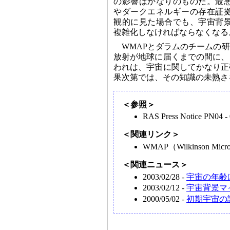
の影響はかなりのものだ。最
やダークエネルギーの存在証
観的に見た場合でも、宇宙背
複雑化しなければならなくなる
WMAPとダラムのチームの
放射が地球に届くまでの間に、
われは、宇宙に関してかなり正
果次第では、その知識の未熟さ
＜参照＞
RAS Press Notice PN04 
＜関連リンク＞
WMAP
（Wilkinson Micr
＜関連ニュース＞
2003/02/28 -
宇宙の年齢は
2003/02/12 -
宇宙背景マ
2000/05/02 -
初期宇宙の詳