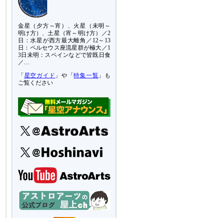
金星（夕方～宵）、火星（未明～
明け方）、土星（宵～明け方）／2
日：水星が西方最大離角／12～13
日：ペルセウス座流星群が極大／1
3日未明：スペインなどで皆既日食
／…
「
星空ガイド
」や「
特集一覧
」も
ご覧ください