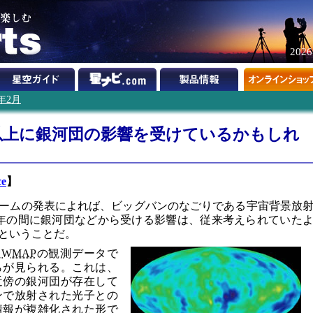
202
4年2月
以上に銀河団の影響を受けているかもしれ
ce
】
ームの発表によれば、ビッグバンのなごりである宇宙背景放
光年の間に銀河団などから受ける影響は、従来考えられていた
ということだ。
星
WMAP
の観測データで
らが見られる。これは、
近傍の銀河団が存在して
ンで放射された光子との
情報が複雑化された形で