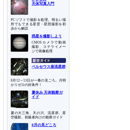
天体写真入門
PCソフトで撮影＆処理。明るい場
所でもできる星雲・星団撮影を初
歩から解説
惑星を撮影しよう
CMOSカメラで動画
撮影、ステライメー
ジで画像処理
ペルセウス座流星群
8月12～13日が一番の見ごろ。月明
かりゼロの好条件！
夏休み 天体観察ガ
イド
夏の大三角、天の川、流星群、星
空撮影。初級者向けの観察ガイド
8月の見どころ