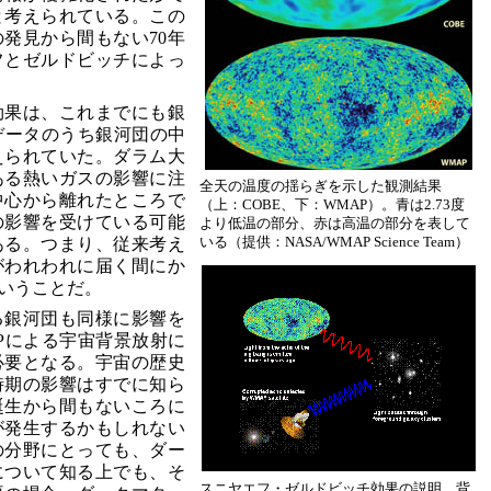
と考えられている。この
発見から間もない70年
フとゼルドビッチによっ
効果は、これまでにも銀
データのうち銀河団の中
えられていた。ダラム大
ある熱いガスの影響に注
全天の温度の揺らぎを示した観測結果
中心から離れたところで
（上：COBE、下：WMAP）。青は2.73度
の影響を受けている可能
より低温の部分、赤は高温の部分を表して
いる（提供：NASA/WMAP Science Team）
ある。つまり、従来考え
がわれわれに届く間にか
いうことだ。
る銀河団も同様に影響を
Pによる宇宙背景放射に
必要となる。宇宙の歴史
時期の影響はすでに知ら
誕生から間もないころに
が発生するかもしれない
の分野にとっても、ダー
について知る上でも、そ
スニヤエフ・ゼルドビッチ効果の説明。背