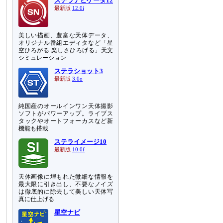
ステラナビゲータ12
最新版
12.0i
美しい描画、豊富な天体データ、
オリジナル番組エディタなど「星
空ひろがる 楽しさひろげる」天文
シミュレーション
ステラショット3
最新版
3.0o
純国産のオールインワン天体撮影
ソフトがパワーアップ。ライブス
タックやオートフォーカスなど新
機能も搭載
ステライメージ10
最新版
10.0f
天体画像に埋もれた微細な情報を
最大限に引き出し、不要なノイズ
は徹底的に除去して美しい天体写
真に仕上げる
星空ナビ