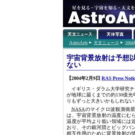
AstroArts
天文ニュース
200
宇宙背景放射は予想
ない
【2004年2月9日
RAS Press Noti
イギリス・ダラム大学研究チ
が地球に届くまでの約130億
りもずっと大きいかもしれない
NASA
のマイクロ波観測衛
は、宇宙背景放射の温度にむ
温度が平均より低い領域には
おり、その銀河団とビッグバ
相互作用のために背景放射の