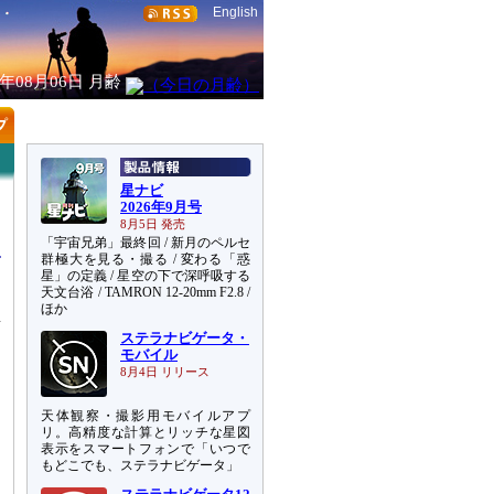
English
6年08月06日
月齢
星ナビ
2026年9月号
8月5日 発売
「宇宙兄弟」最終回 / 新月のペルセ
群極大を見る・撮る / 変わる「惑
星」の定義 / 星空の下で深呼吸する
天文台浴 / TAMRON 12-20mm F2.8 /
ほか
射
ステラナビゲータ・
よ
モバイル
8月4日 リリース
天体観察・撮影用モバイルアプ
リ。高精度な計算とリッチな星図
表示をスマートフォンで「いつで
もどこでも、ステラナビゲータ」