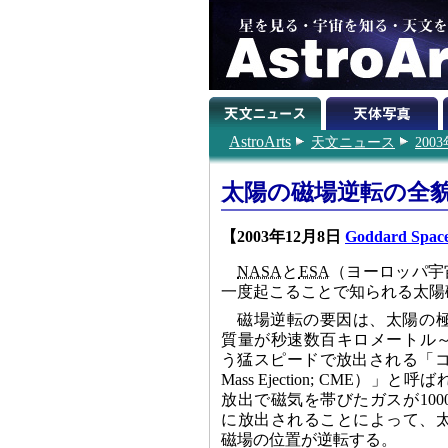
AstroArts
天文ニュース
200
太陽の磁場逆転の全
【2003年12月8日
Goddard Space
NASA
と
ESA
（ヨーロッパ宇
一度起こることで知られる太陽
磁場逆転の要因は、太陽の極
質量が秒速数百キロメートル～
う猛スピードで放出される「コロナ
Mass Ejection; CME）
放出で磁気を帯びたガスが10
に放出されることによって、
磁場の位置が逆転する。