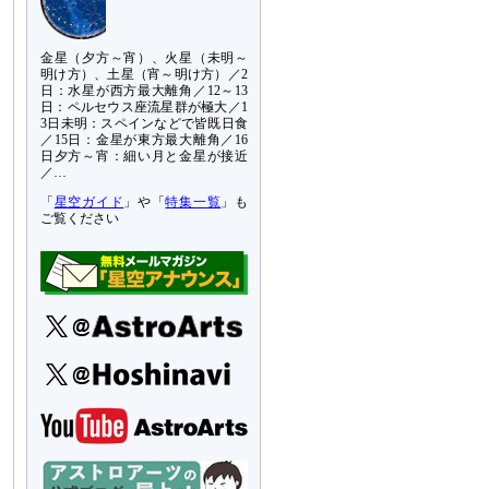
金星（夕方～宵）、火星（未明～
明け方）、土星（宵～明け方）／2
日：水星が西方最大離角／12～13
日：ペルセウス座流星群が極大／1
3日未明：スペインなどで皆既日食
／15日：金星が東方最大離角／16
日夕方～宵：細い月と金星が接近
／…
「
星空ガイド
」や「
特集一覧
」も
ご覧ください