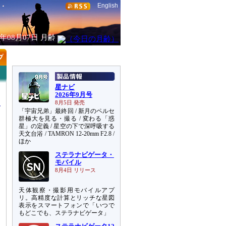
English
6年08月07日
月齢
星ナビ
2026年9月号
8月5日 発売
「宇宙兄弟」最終回 / 新月のペルセ
群極大を見る・撮る / 変わる「惑
星」の定義 / 星空の下で深呼吸する
天文台浴 / TAMRON 12-20mm F2.8 /
に
ほか
ステラナビゲータ・
モバイル
8月4日 リリース
天体観察・撮影用モバイルアプ
リ。高精度な計算とリッチな星図
表示をスマートフォンで「いつで
もどこでも、ステラナビゲータ」