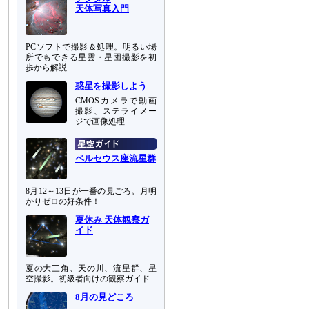
天体写真入門
PCソフトで撮影＆処理。明るい場
所でもできる星雲・星団撮影を初
歩から解説
惑星を撮影しよう
CMOSカメラで動画
撮影、ステライメー
ジで画像処理
ペルセウス座流星群
8月12～13日が一番の見ごろ。月明
かりゼロの好条件！
夏休み 天体観察ガ
イド
夏の大三角、天の川、流星群、星
空撮影。初級者向けの観察ガイド
8月の見どころ