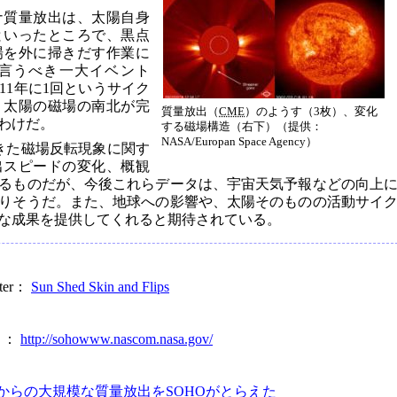
ナ質量放出は、太陽自身
といったところで、黒点
場を外に掃きだす作業に
言うべき一大イベント
11年に1回というサイク
、太陽の磁場の南北が完
質量放出（
CME
）のようす（3枚）、変化
わけだ。
する磁場構造（右下）（提供：
NASA/Europan Space Agency）
きた磁場反転現象に関す
出スピードの変化、概観
るものだが、今後これらデータは、宇宙天気予報などの向上
りそうだ。また、地球への影響や、太陽そのものの活動サイ
な成果を提供してくれると期待されている。
nter：
Sun Shed Skin and Flips
）：
http://sohowww.nascom.nasa.gov/
からの大規模な質量放出をSOHOがとらえた