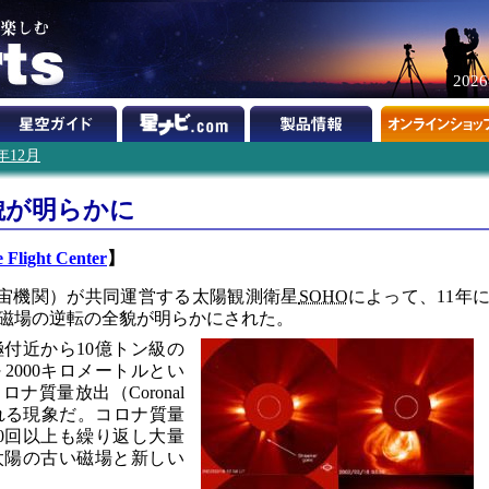
202
3年12月
貌が明らかに
 Flight Center
】
宙機関）が共同運営する太陽観測衛星
SOHO
によって、11年
磁場の逆転の全貌が明らかにされた。
付近から10億トン級の
2000キロメートルとい
質量放出（Coronal
」と呼ばれる現象だ。コロナ質量
00回以上も繰り返し大量
太陽の古い磁場と新しい