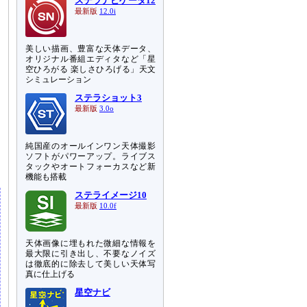
ステラナビゲータ12
最新版
12.0i
美しい描画、豊富な天体データ、
オリジナル番組エディタなど「星
空ひろがる 楽しさひろげる」天文
シミュレーション
ステラショット3
最新版
3.0o
に
純国産のオールインワン天体撮影
ク
ソフトがパワーアップ。ライブス
タックやオートフォーカスなど新
機能も搭載
ステライメージ10
最新版
10.0f
天体画像に埋もれた微細な情報を
最大限に引き出し、不要なノイズ
は徹底的に除去して美しい天体写
真に仕上げる
星空ナビ