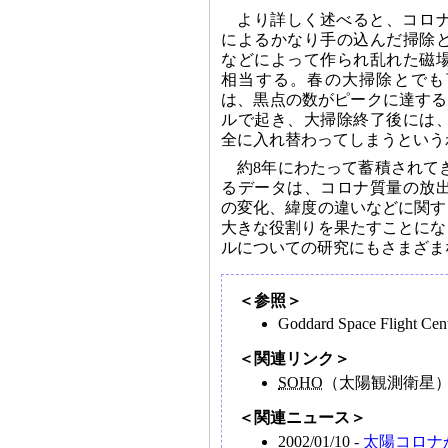
より詳しく述べると、コロ
によるかなり手の込んだ掃除
などによって作られ乱れた磁
相当する。春の大掃除とでも
は、黒点の数がピークに達する
ルで起き、大掃除終了後には
全に入れ替わってしまうという
約8年にわたって蓄積されて
るデータは、コロナ質量の放
の変化、緯度の違いなどに関す
大きな役割りを果たすことにな
ルについての研究にもさまざま
＜参照＞
Goddard Space Flight Ce
＜関連リンク＞
SOHO
（太陽観測衛星
＜関連ニュース＞
2002/01/10 -
太陽コロナ