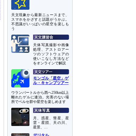
天文現象から最新ニュースまで、
スマホをかざすと話題がうかぶ。
不思議がいっぱいの星空を楽しも
う
天体写真撮影や画像
処理、アストロアー
ツのソフトウェアの
使いこなし方法など
をオンラインで解説
モンゴル「星空」ゲ
ル・キャンプツアー
ウランバートルから西へ250km以上
離れたゲルに連泊。光害のない場
所でペルセ群や星空を楽しめます
月、惑星、彗星、星
雲・星団、天の川、
星景、…
デジタル