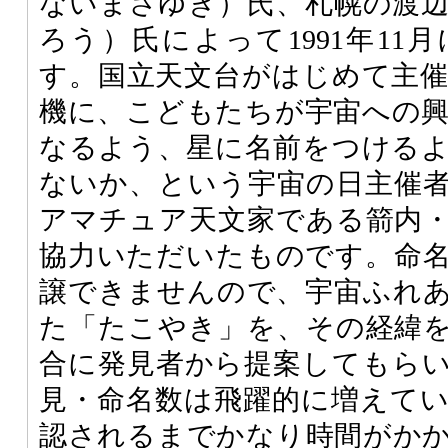
ないまさゆき）氏、札幌の渡
ろう）氏によって1991年11
す。国立天文台がはじめて主
機に、こどもたちが宇宙への
なるよう、星に名前をつける
ないか、という宇宙の日主催
アマチュア天文家である箭内
協力いただいたものです。命
譲できませんので、宇宙ふれあい
た「たこやき」を、その経緯
合に発見者から提案してもら
見・命名数は飛躍的に増えて
認されるまでかなり時間がか