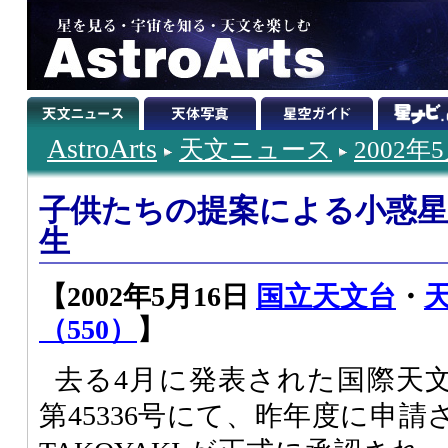
AstroArts
天文ニュース
2002年
子供たちの提案による小惑
生
【2002年5月16日
国立天文台
・
（550）
】
去る4月に発表された国際天
第45336号にて、昨年度に申請