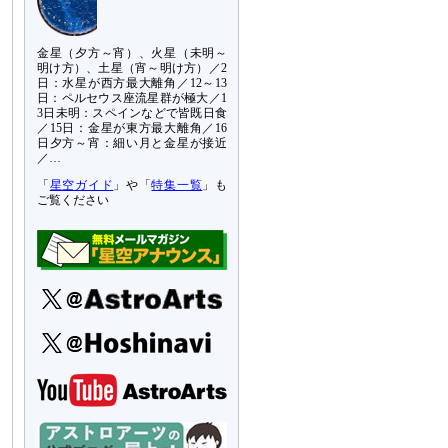
金星（夕方～宵）、火星（未明～
明け方）、土星（宵～明け方）／2
日：水星が西方最大離角／12～13
日：ペルセウス座流星群が極大／1
3日未明：スペインなどで皆既日食
／15日：金星が東方最大離角／16
日夕方～宵：細い月と金星が接近
／…
「
星空ガイド
」や「
特集一覧
」も
ご覧ください