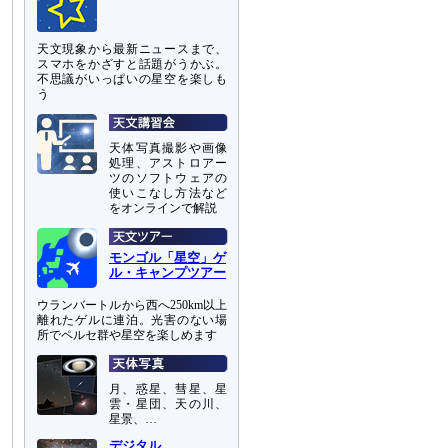
天文現象から最新ニュースまで、
スマホをかざすと話題がうかぶ。
不思議がいっぱいの星空を楽しも
う
天体写真撮影や画像
処理、アストロアー
ツのソフトウェアの
使いこなし方法など
をオンラインで解説
モンゴル「星空」ゲ
ル・キャンプツアー
ウランバートルから西へ250km以上
離れたゲルに連泊。光害のない場
所でペルセ群や星空を楽しめます
月、惑星、彗星、星
雲・星団、天の川、
星景、…
デジタル