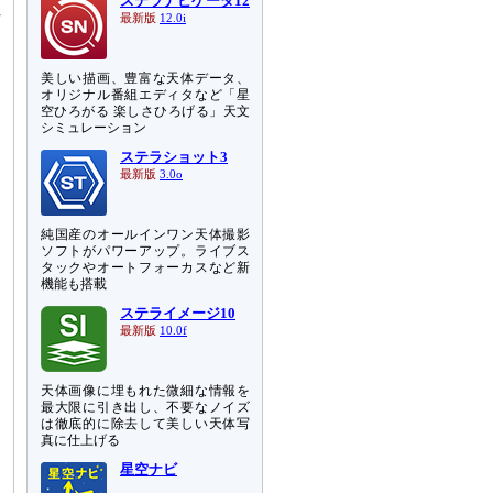
ステラナビゲータ12
河
最新版
12.0i
は
ア
美しい描画、豊富な天体データ、
オリジナル番組エディタなど「星
空ひろがる 楽しさひろげる」天文
シミュレーション
ステラショット3
最新版
3.0o
純国産のオールインワン天体撮影
ソフトがパワーアップ。ライブス
タックやオートフォーカスなど新
機能も搭載
ステライメージ10
最新版
10.0f
天体画像に埋もれた微細な情報を
最大限に引き出し、不要なノイズ
は徹底的に除去して美しい天体写
真に仕上げる
星空ナビ