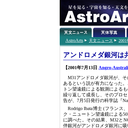
AstroArts
天文ニュース
200
アンドロメダ銀河は
【2001年7月13日
Angro-Australi
M31アンドロメダ銀河が、その
あるという説が有力になった。
トン望遠鏡による観測によるも
繰り返して成長し、そのプロセ
告が、7月5日発行の科学誌『Na
Rodrigo Ibata博士 
ク・ニュートン望遠鏡による5
に調べた。その結果、M32とN
伴銀河がアンドロメダ銀河に吸