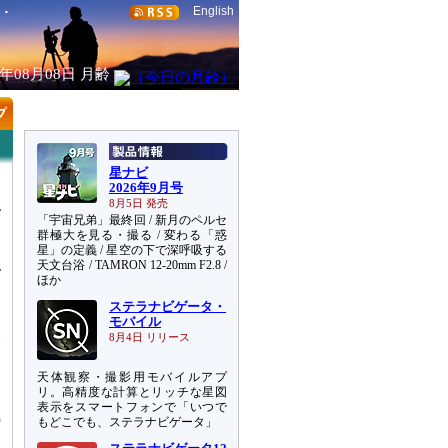
English
6年08月08日
月齢
星ナビ
2026年9月号
8月5日 発売
「宇宙兄弟」最終回 / 新月のペルセ
群極大を見る・撮る / 変わる「惑
星」の定義 / 星空の下で深呼吸する
天文台浴 / TAMRON 12-20mm F2.8 /
で
ほか
ー
ステラナビゲータ・
を
モバイル
報
8月4日 リリース
天体観察・撮影用モバイルアプ
ッ
リ。高精度な計算とリッチな星図
細
表示をスマートフォンで「いつで
の
もどこでも、ステラナビゲータ」