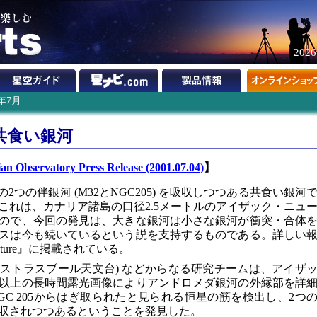
202
1年7月
共食い銀河
an Observatory Press Release (2001.07.04)
】
2つの伴銀河 (M32とNGC205) を吸収しつつある共食い銀河
これは、カナリア諸島の口径2.5メートルのアイザック・ニュ
ので、今回の発見は、大きな銀河は小さな銀河が衝突・合体
スは今も続いているという説を支持するものである。詳しい
ture』に掲載されている。
(フランス、ストラスブール天文台) などからなる研究チームは、アイザ
0以上の長時間露光画像によりアンドロメダ銀河の外縁部を詳
GC 205からはぎ取られたと見られる恒星の筋を検出し、2つ
収されつつあるということを発見した。