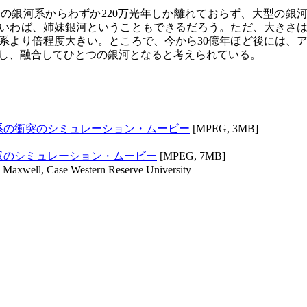
の銀河系からわずか220万光年しか離れておらず、大型の銀
いわば、姉妹銀河ということもできるだろう。ただ、大きさ
系より倍程度大きい。ところで、今から30億年ほど後には、
し、融合してひとつの銀河となると考えられている。
系の衝突のシミュレーション・ムービー
[MPEG, 3MB]
収のシミュレーション・ムービー
[MPEG, 7MB]
n Maxwell, Case Western Reserve University